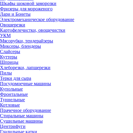
Шкафы шоковой заморозки
Фризеры для мороженого
Лари и Бонеты
Электромеханическое оборудование
Овощерезки
Картофелечистки, овощечистки
УКМ
Мясорубки, тендерайзеры
Миксеры, блендеры
Слайсеры
Куттеры
Шприцы
Хлеборезки, лапшерезки
Пилы
Терки для сыра
Посудомоечные машины
Купольные
Фронтальные
Туннельные
Котловые
Прачечное оборудование
Стиральные машины
Сушильные машины
Центрифуги
Гладильные катки