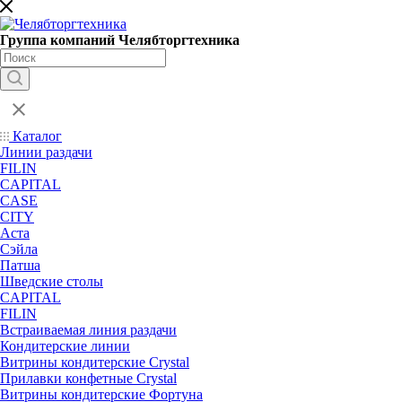
Группа компаний Челябторгтехника
Каталог
Линии раздачи
FILIN
CAPITAL
CASE
CITY
Аста
Сэйла
Патша
Шведские столы
CAPITAL
FILIN
Встраиваемая линия раздачи
Кондитерские линии
Витрины кондитерские Crystal
Прилавки конфетные Crystal
Витрины кондитерские Фортуна