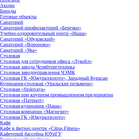
Акции
Бренды
Готовые объекты
Санаторий
Санаторий-профилакторий «Березки»
Учебно-оздоровительный центр «Икша»
Санаторий «Обуховский»
Санаторий «Вороново»
Санаторий «Ува»
Столовая
Столовая для сотрудников офиса «Лукойл»
Столовая завода Челябторгтехника
Столовая заводоуправления ЧЭМК
Столовая ГК «Южуралзолото», Западный Курасан
Кулинария-столовая «Уральские пельмени»
Столовая «Stolovaya»
Столовая при крупном промышленном предприятии
Столовая «Патриот»
Столовая-кулинария «Наша»
Столовая компании «Магнезит»
Столовая ГК «Южуралзолото»
Кафе
Кафе в фитнес-центре «Citrus Fitness»
Кафетерий бассейна ЮУрГУ