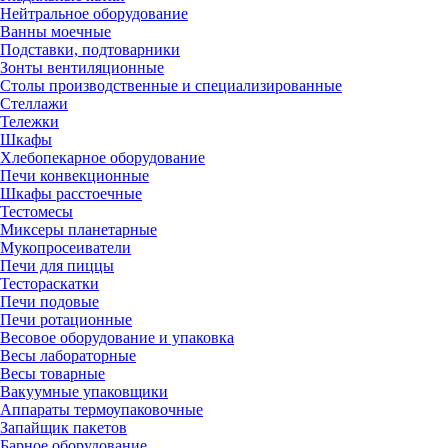
Нейтральное оборудование
Ванны моечные
Подставки, подтоварники
Зонты вентиляционные
Столы производственные и специализированные
Стеллажи
Тележки
Шкафы
Хлебопекарное оборудование
Печи конвекционные
Шкафы расстоечные
Тестомесы
Миксеры планетарные
Мукопросеиватели
Печи для пиццы
Тестораскатки
Печи подовые
Печи ротационные
Весовое оборудование и упаковка
Весы лабораторные
Весы товарные
Вакуумные упаковщики
Аппараты термоупаковочные
Запайщик пакетов
Барное оборудование