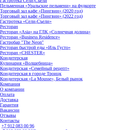
Гастротека Сели-Съели
Пельменная «Уральские пельмени» на фудкорте
Торговый зал кафе «Пингвин» (2020 год)
Торговый зал кафе «Пингвин» (2022 год)
Гастротека «Сели-Съели»
Ресторан
Ресторан «Asia» на ГЛК «Солнечная долина»
Ресторан «Business Residence»
Гастробар "The Neon"
Ресторан быстрой еды «Иль Густо»
Ресторан «CHESTER»
Кондитерская
Кулинария «Волшебница»
Кондитерская «Семейный рецепт»
Кондитерская в городе Троицк
Кондитерская «La Mousse», Белый рынок
Компания
О компании
Оплата
Доставка
Гарантия
Вакансии
Отзывы
Контакты
+7 912 083 00 96