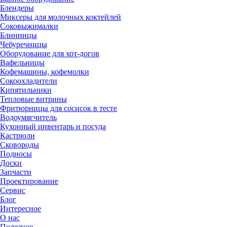
Блендеры
Миксеры для молочных коктейлей
Соковыжималки
Блинницы
Чебуречницы
Оборудование для хот-догов
Вафельницы
Кофемашины, кофемолки
Сокоохладители
Кипятильники
Тепловые витрины
Фритюрницы для сосисок в тесте
Водоумягчитель
Кухонный инвентарь и посуда
Кастрюли
Сковороды
Подносы
Доски
Запчасти
Проектирование
Сервис
Блог
Интересное
О нас
Полезное