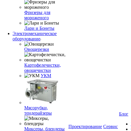
Фризеры для
мороженого
Лари и Бонеты
Электромеханическое
оборудование
Овощерезки
Картофелечистки,
овощечистки
УКМ
Мясорубки,
тендерайзеры
Блог
Проектирование
Сервис
Миксеры, блендеры