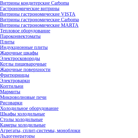
Витрины кондитерские Carboma
Гастрономические витрины
Витрины гастрономические VISTA
Витрины гастрономические Carboma
Витрины гастрономические MARTA
Тепловое оборудование
Пароконвектоматы
Плиты
Индукционные плиты
Жарочные шкафы
Электросковороды
Котлы пищеварочные
Жарочные поверхности
Фритюрницы
Электроварки
Коптильни
Мармиты
Микроволновые печи
Рисоварки
Холодильное оборудование
Шкафы холодильные
Столы холодильные
Камеры холодильные
Агрегаты, сплит-системы, моноблоки
Льдогенераторы