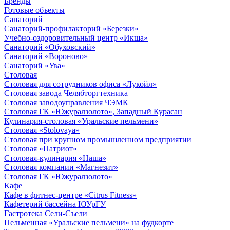
Бренды
Готовые объекты
Санаторий
Санаторий-профилакторий «Березки»
Учебно-оздоровительный центр «Икша»
Санаторий «Обуховский»
Санаторий «Вороново»
Санаторий «Ува»
Столовая
Столовая для сотрудников офиса «Лукойл»
Столовая завода Челябторгтехника
Столовая заводоуправления ЧЭМК
Столовая ГК «Южуралзолото», Западный Курасан
Кулинария-столовая «Уральские пельмени»
Столовая «Stolovaya»
Столовая при крупном промышленном предприятии
Столовая «Патриот»
Столовая-кулинария «Наша»
Столовая компании «Магнезит»
Столовая ГК «Южуралзолото»
Кафе
Кафе в фитнес-центре «Citrus Fitness»
Кафетерий бассейна ЮУрГУ
Гастротека Сели-Съели
Пельменная «Уральские пельмени» на фудкорте