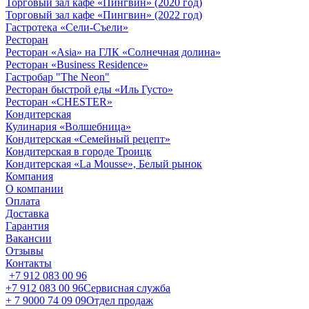
Торговый зал кафе «Пингвин» (2020 год)
Торговый зал кафе «Пингвин» (2022 год)
Гастротека «Сели-Съели»
Ресторан
Ресторан «Asia» на ГЛК «Солнечная долина»
Ресторан «Business Residence»
Гастробар "The Neon"
Ресторан быстрой еды «Иль Густо»
Ресторан «CHESTER»
Кондитерская
Кулинария «Волшебница»
Кондитерская «Семейный рецепт»
Кондитерская в городе Троицк
Кондитерская «La Mousse», Белый рынок
Компания
О компании
Оплата
Доставка
Гарантия
Вакансии
Отзывы
Контакты
+7 912 083 00 96
+7 912 083 00 96
Сервисная служба
+ 7 9000 74 09 09
Отдел продаж