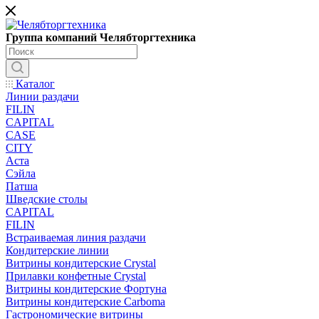
Группа компаний Челябторгтехника
Каталог
Линии раздачи
FILIN
CAPITAL
CASE
CITY
Аста
Сэйла
Патша
Шведские столы
CAPITAL
FILIN
Встраиваемая линия раздачи
Кондитерские линии
Витрины кондитерские Crystal
Прилавки конфетные Crystal
Витрины кондитерские Фортуна
Витрины кондитерские Carboma
Гастрономические витрины