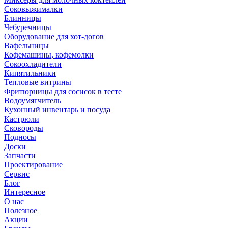
Соковыжималки
Блинницы
Чебуречницы
Оборудование для хот-догов
Вафельницы
Кофемашины, кофемолки
Сокоохладители
Кипятильники
Тепловые витрины
Фритюрницы для сосисок в тесте
Водоумягчитель
Кухонный инвентарь и посуда
Кастрюли
Сковороды
Подносы
Доски
Запчасти
Проектирование
Сервис
Блог
Интересное
О нас
Полезное
Акции