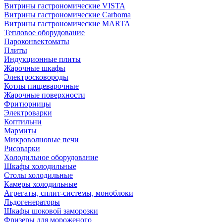
Витрины гастрономические VISTA
Витрины гастрономические Carboma
Витрины гастрономические MARTA
Тепловое оборудование
Пароконвектоматы
Плиты
Индукционные плиты
Жарочные шкафы
Электросковороды
Котлы пищеварочные
Жарочные поверхности
Фритюрницы
Электроварки
Коптильни
Мармиты
Микроволновые печи
Рисоварки
Холодильное оборудование
Шкафы холодильные
Столы холодильные
Камеры холодильные
Агрегаты, сплит-системы, моноблоки
Льдогенераторы
Шкафы шоковой заморозки
Фризеры для мороженого