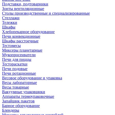
Подставки, подтоварники
Зонты вентиляционные
Столы производственные и специализированные
Стеллажи
Тележки
Шкафы
Хлебопекарное оборудование
Печи конвекционные
Шкафы расстоечные
Тестомесы
Миксеры планетарные
Мукопросеиватели
Печи для пиццы
Тестораскатки
Печи подовые
Печи ротационные
Весовое оборудование и упаковка
Весы лабораторные
Весы товарные
Вакуумные упаковщики
Аппараты термоупаковочные
Запайщик пакетов
Барное оборудование
Блендеры
Миксеры для молочных коктейлей