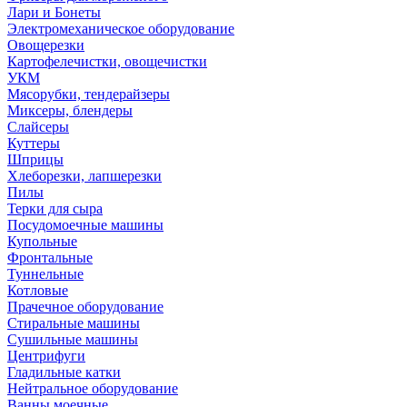
Лари и Бонеты
Электромеханическое оборудование
Овощерезки
Картофелечистки, овощечистки
УКМ
Мясорубки, тендерайзеры
Миксеры, блендеры
Слайсеры
Куттеры
Шприцы
Хлеборезки, лапшерезки
Пилы
Терки для сыра
Посудомоечные машины
Купольные
Фронтальные
Туннельные
Котловые
Прачечное оборудование
Стиральные машины
Сушильные машины
Центрифуги
Гладильные катки
Нейтральное оборудование
Ванны моечные