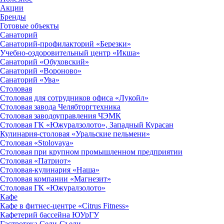
Акции
Бренды
Готовые объекты
Санаторий
Санаторий-профилакторий «Березки»
Учебно-оздоровительный центр «Икша»
Санаторий «Обуховский»
Санаторий «Вороново»
Санаторий «Ува»
Столовая
Столовая для сотрудников офиса «Лукойл»
Столовая завода Челябторгтехника
Столовая заводоуправления ЧЭМК
Столовая ГК «Южуралзолото», Западный Курасан
Кулинария-столовая «Уральские пельмени»
Столовая «Stolovaya»
Столовая при крупном промышленном предприятии
Столовая «Патриот»
Столовая-кулинария «Наша»
Столовая компании «Магнезит»
Столовая ГК «Южуралзолото»
Кафе
Кафе в фитнес-центре «Citrus Fitness»
Кафетерий бассейна ЮУрГУ
Гастротека Сели-Съели