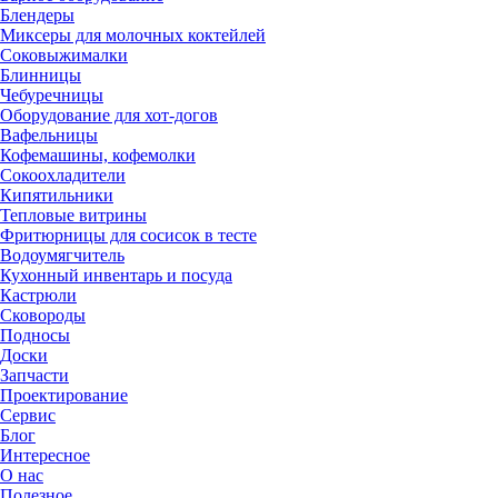
Блендеры
Миксеры для молочных коктейлей
Соковыжималки
Блинницы
Чебуречницы
Оборудование для хот-догов
Вафельницы
Кофемашины, кофемолки
Сокоохладители
Кипятильники
Тепловые витрины
Фритюрницы для сосисок в тесте
Водоумягчитель
Кухонный инвентарь и посуда
Кастрюли
Сковороды
Подносы
Доски
Запчасти
Проектирование
Сервис
Блог
Интересное
О нас
Полезное