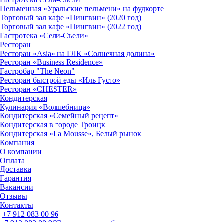
Пельменная «Уральские пельмени» на фудкорте
Торговый зал кафе «Пингвин» (2020 год)
Торговый зал кафе «Пингвин» (2022 год)
Гастротека «Сели-Съели»
Ресторан
Ресторан «Asia» на ГЛК «Солнечная долина»
Ресторан «Business Residence»
Гастробар "The Neon"
Ресторан быстрой еды «Иль Густо»
Ресторан «CHESTER»
Кондитерская
Кулинария «Волшебница»
Кондитерская «Семейный рецепт»
Кондитерская в городе Троицк
Кондитерская «La Mousse», Белый рынок
Компания
О компании
Оплата
Доставка
Гарантия
Вакансии
Отзывы
Контакты
+7 912 083 00 96