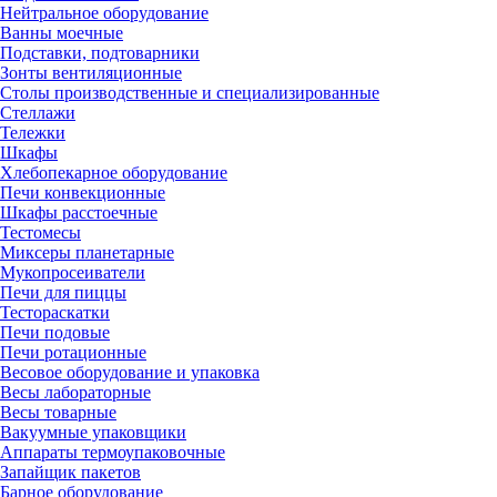
Нейтральное оборудование
Ванны моечные
Подставки, подтоварники
Зонты вентиляционные
Столы производственные и специализированные
Стеллажи
Тележки
Шкафы
Хлебопекарное оборудование
Печи конвекционные
Шкафы расстоечные
Тестомесы
Миксеры планетарные
Мукопросеиватели
Печи для пиццы
Тестораскатки
Печи подовые
Печи ротационные
Весовое оборудование и упаковка
Весы лабораторные
Весы товарные
Вакуумные упаковщики
Аппараты термоупаковочные
Запайщик пакетов
Барное оборудование