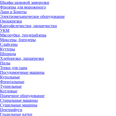
Шкафы шоковой заморозки
Фризеры для мороженого
Лари и Бонеты
Электромеханическое оборудование
Овощерезки
Картофелечистки, овощечистки
УКМ
Мясорубки, тендерайзеры
Миксеры, блендеры
Слайсеры
Куттеры
Шприцы
Хлеборезки, лапшерезки
Пилы
Терки для сыра
Посудомоечные машины
Купольные
Фронтальные
Туннельные
Котловые
Прачечное оборудование
Стиральные машины
Сушильные машины
Центрифуги
Гладильные катки