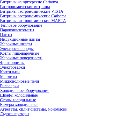
Витрины кондитерские Carboma
Гастрономические витрины
Витрины гастрономические VISTA
Витрины гастрономические Carboma
Витрины гастрономические MARTA
Тепловое оборудование
Пароконвектоматы
Плиты
Индукционные плиты
Жарочные шкафы
Электросковороды
Котлы пищеварочные
Жарочные поверхности
Фритюрницы
Электроварки
Коптильни
Мармиты
Микроволновые печи
Рисоварки
Холодильное оборудование
Шкафы холодильные
Столы холодильные
Камеры холодильные
Агрегаты, сплит-системы, моноблоки
Льдогенераторы