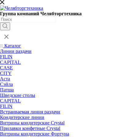
Группа компаний Челябторгтехника
Каталог
Линии раздачи
FILIN
CAPITAL
CASE
CITY
Аста
Сэйла
Патша
Шведские столы
CAPITAL
FILIN
Встраиваемая линия раздачи
Кондитерские линии
Витрины кондитерские Crystal
Прилавки конфетные Crystal
Витрины кондитерские Фортуна