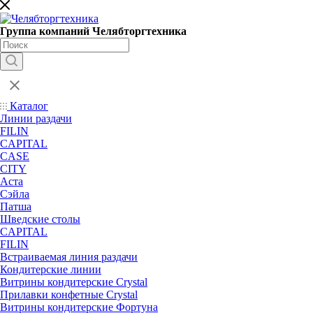
Группа компаний Челябторгтехника
Каталог
Линии раздачи
FILIN
CAPITAL
CASE
CITY
Аста
Сэйла
Патша
Шведские столы
CAPITAL
FILIN
Встраиваемая линия раздачи
Кондитерские линии
Витрины кондитерские Crystal
Прилавки конфетные Crystal
Витрины кондитерские Фортуна