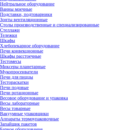
Нейтральное оборудование
Ванны моечные
Подставки, подтоварники
Зонты вентиляционные
Столы производственные и специализированные
Стеллажи
Тележки
Шкафы
Хлебопекарное оборудование
Печи конвекционные
Шкафы расстоечные
Тестомесы
Миксеры планетарные
Мукопросеиватели
Печи для пиццы
Тестораскатки
Печи подовые
Печи ротационные
Весовое оборудование и упаковка
Весы лабораторные
Весы товарные
Вакуумные упаковщики
Аппараты термоупаковочные
Запайщик пакетов
Барное оборудование