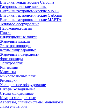
Витрины кондитерские Carboma
Гастрономические витрины
Витрины гастрономические VISTA
Витрины гастрономические Carboma
Витрины гастрономические MARTA
Тепловое оборудование
Пароконвектоматы
Плиты
Индукционные плиты
Жарочные шкафы
Электросковороды
Котлы пищеварочные
Жарочные поверхности
Фритюрницы
Электроварки
Коптильни
Мармиты
Микроволновые печи
Рисоварки
Холодильное оборудование
Шкафы холодильные
Столы холодильные
Камеры холодильные
Агрегаты, сплит-системы, моноблоки
Льдогенераторы