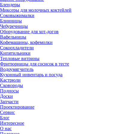
Блендеры
Миксеры для молочных коктейлей
Соковыжималки
Блинницы
Чебуречницы
Оборудование для хот-догов
Вафельницы
Кофемашины, кофемолки
Сокоохладители
Кипятильники
Тепловые витрины
Фритюрницы для сосисок в тесте
Водоумягчитель
Кухонный инвентарь и посуда
Кастрюли
Сковороды
Подносы
Доски
Запчасти
Проектирование
Сервис
Блог
Интересное
О нас
Полезное