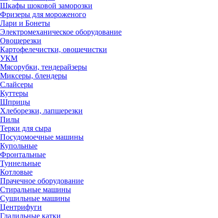
Шкафы шоковой заморозки
Фризеры для мороженого
Лари и Бонеты
Электромеханическое оборудование
Овощерезки
Картофелечистки, овощечистки
УКМ
Мясорубки, тендерайзеры
Миксеры, блендеры
Слайсеры
Куттеры
Шприцы
Хлеборезки, лапшерезки
Пилы
Терки для сыра
Посудомоечные машины
Купольные
Фронтальные
Туннельные
Котловые
Прачечное оборудование
Стиральные машины
Сушильные машины
Центрифуги
Гладильные катки