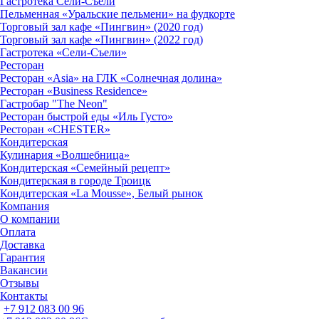
Гастротека Сели-Съели
Пельменная «Уральские пельмени» на фудкорте
Торговый зал кафе «Пингвин» (2020 год)
Торговый зал кафе «Пингвин» (2022 год)
Гастротека «Сели-Съели»
Ресторан
Ресторан «Asia» на ГЛК «Солнечная долина»
Ресторан «Business Residence»
Гастробар "The Neon"
Ресторан быстрой еды «Иль Густо»
Ресторан «CHESTER»
Кондитерская
Кулинария «Волшебница»
Кондитерская «Семейный рецепт»
Кондитерская в городе Троицк
Кондитерская «La Mousse», Белый рынок
Компания
О компании
Оплата
Доставка
Гарантия
Вакансии
Отзывы
Контакты
+7 912 083 00 96