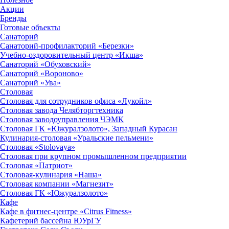
Акции
Бренды
Готовые объекты
Санаторий
Санаторий-профилакторий «Березки»
Учебно-оздоровительный центр «Икша»
Санаторий «Обуховский»
Санаторий «Вороново»
Санаторий «Ува»
Столовая
Столовая для сотрудников офиса «Лукойл»
Столовая завода Челябторгтехника
Столовая заводоуправления ЧЭМК
Столовая ГК «Южуралзолото», Западный Курасан
Кулинария-столовая «Уральские пельмени»
Столовая «Stolovaya»
Столовая при крупном промышленном предприятии
Столовая «Патриот»
Столовая-кулинария «Наша»
Столовая компании «Магнезит»
Столовая ГК «Южуралзолото»
Кафе
Кафе в фитнес-центре «Citrus Fitness»
Кафетерий бассейна ЮУрГУ