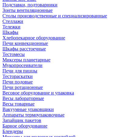
Подставки, подтоварники
Зонты вентиляционные
Столы производственные и специализированные
Стеллажи
Тележки
Шкафы
Хлебопекарное оборудование
Печи конвекционные
Шкафы расстоечные
Тестомесы
Миксеры планетарные
Мукопросеиватели
Печи для пиццы
Тестораскатки
Печи подовые
Печи ротационные
Весовое оборудование и упаковка
Весы лабораторные
Весы товарные
Вакуумные упаковщики
Аппараты термоупаковочные
Запайщик пакетов
Барное оборудование
Блендеры
Миксеры для молочных коктейлей