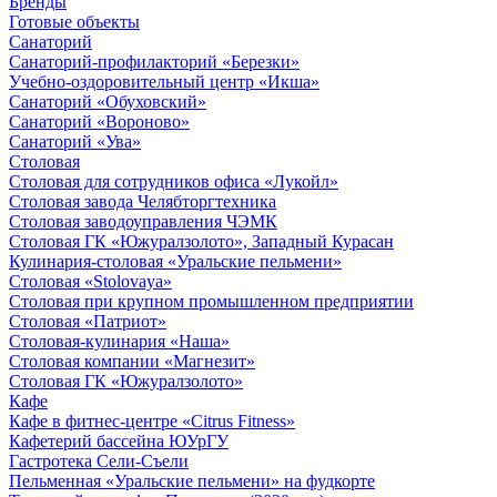
Бренды
Готовые объекты
Санаторий
Санаторий-профилакторий «Березки»
Учебно-оздоровительный центр «Икша»
Санаторий «Обуховский»
Санаторий «Вороново»
Санаторий «Ува»
Столовая
Столовая для сотрудников офиса «Лукойл»
Столовая завода Челябторгтехника
Столовая заводоуправления ЧЭМК
Столовая ГК «Южуралзолото», Западный Курасан
Кулинария-столовая «Уральские пельмени»
Столовая «Stolovaya»
Столовая при крупном промышленном предприятии
Столовая «Патриот»
Столовая-кулинария «Наша»
Столовая компании «Магнезит»
Столовая ГК «Южуралзолото»
Кафе
Кафе в фитнес-центре «Citrus Fitness»
Кафетерий бассейна ЮУрГУ
Гастротека Сели-Съели
Пельменная «Уральские пельмени» на фудкорте