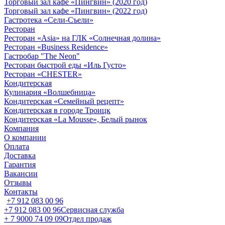
Торговый зал кафе «Пингвин» (2020 год)
Торговый зал кафе «Пингвин» (2022 год)
Гастротека «Сели-Съели»
Ресторан
Ресторан «Asia» на ГЛК «Солнечная долина»
Ресторан «Business Residence»
Гастробар "The Neon"
Ресторан быстрой еды «Иль Густо»
Ресторан «CHESTER»
Кондитерская
Кулинария «Волшебница»
Кондитерская «Семейный рецепт»
Кондитерская в городе Троицк
Кондитерская «La Mousse», Белый рынок
Компания
О компании
Оплата
Доставка
Гарантия
Вакансии
Отзывы
Контакты
+7 912 083 00 96
+7 912 083 00 96
Сервисная служба
+ 7 9000 74 09 09
Отдел продаж