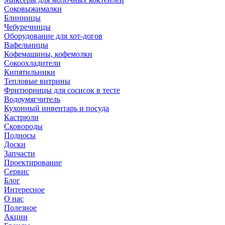
Соковыжималки
Блинницы
Чебуречницы
Оборудование для хот-догов
Вафельницы
Кофемашины, кофемолки
Сокоохладители
Кипятильники
Тепловые витрины
Фритюрницы для сосисок в тесте
Водоумягчитель
Кухонный инвентарь и посуда
Кастрюли
Сковороды
Подносы
Доски
Запчасти
Проектирование
Сервис
Блог
Интересное
О нас
Полезное
Акции