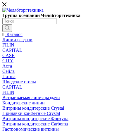
Группа компаний Челябторгтехника
Каталог
Линии раздачи
FILIN
CAPITAL
CASE
CITY
Аста
Сэйла
Патша
Шведские столы
CAPITAL
FILIN
Встраиваемая линия раздачи
Кондитерские линии
Витрины кондитерские Crystal
Прилавки конфетные Crystal
Витрины кондитерские Фортуна
Витрины кондитерские Carboma
Гастрономические витрины