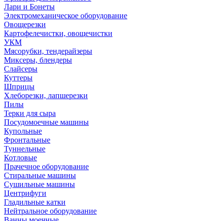
Лари и Бонеты
Электромеханическое оборудование
Овощерезки
Картофелечистки, овощечистки
УКМ
Мясорубки, тендерайзеры
Миксеры, блендеры
Слайсеры
Куттеры
Шприцы
Хлеборезки, лапшерезки
Пилы
Терки для сыра
Посудомоечные машины
Купольные
Фронтальные
Туннельные
Котловые
Прачечное оборудование
Стиральные машины
Сушильные машины
Центрифуги
Гладильные катки
Нейтральное оборудование
Ванны моечные