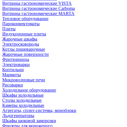
Витрины гастрономические VISTA
Витрины гастрономические Carboma
Витрины гастрономические MARTA
Тепловое оборудование
Пароконвектоматы
Плиты
Индукционные плиты
Жарочные шкафы
Электросковороды
Котлы пищеварочные
Жарочные поверхности
Фритюрницы
Электроварки
Коптильни
Мармиты
Микроволновые печи
Рисоварки
Холодильное оборудование
Шкафы холодильные
Столы холодильные
Камеры холодильные
Агрегаты, сплит-системы, моноблоки
Льдогенераторы
Шкафы шоковой заморозки
Фризеры для мороженого