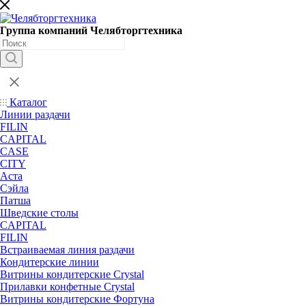
Группа компаний Челябторгтехника
Каталог
Линии раздачи
FILIN
CAPITAL
CASE
CITY
Аста
Сэйла
Патша
Шведские столы
CAPITAL
FILIN
Встраиваемая линия раздачи
Кондитерские линии
Витрины кондитерские Crystal
Прилавки конфетные Crystal
Витрины кондитерские Фортуна