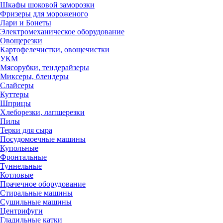
Шкафы шоковой заморозки
Фризеры для мороженого
Лари и Бонеты
Электромеханическое оборудование
Овощерезки
Картофелечистки, овощечистки
УКМ
Мясорубки, тендерайзеры
Миксеры, блендеры
Слайсеры
Куттеры
Шприцы
Хлеборезки, лапшерезки
Пилы
Терки для сыра
Посудомоечные машины
Купольные
Фронтальные
Туннельные
Котловые
Прачечное оборудование
Стиральные машины
Сушильные машины
Центрифуги
Гладильные катки