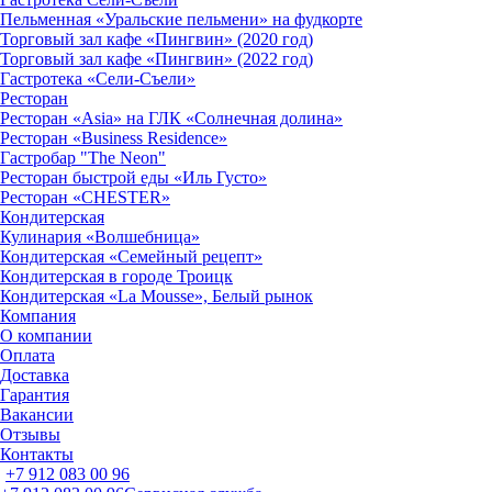
Пельменная «Уральские пельмени» на фудкорте
Торговый зал кафе «Пингвин» (2020 год)
Торговый зал кафе «Пингвин» (2022 год)
Гастротека «Сели-Съели»
Ресторан
Ресторан «Asia» на ГЛК «Солнечная долина»
Ресторан «Business Residence»
Гастробар "The Neon"
Ресторан быстрой еды «Иль Густо»
Ресторан «CHESTER»
Кондитерская
Кулинария «Волшебница»
Кондитерская «Семейный рецепт»
Кондитерская в городе Троицк
Кондитерская «La Mousse», Белый рынок
Компания
О компании
Оплата
Доставка
Гарантия
Вакансии
Отзывы
Контакты
+7 912 083 00 96