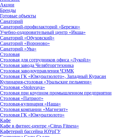
Акции
Бренды
Готовые объекты
Санаторий
Санаторий-профилакторий «Березки»
Учебно-оздоровительный центр «Икша»
Санаторий «Обуховский»
Санаторий «Вороново»
Санаторий «Ува»
Столовая
Столовая для сотрудников офиса «Лукойл»
Столовая завода Челябторгтехника
Столовая заводоуправления ЧЭМК
Столовая ГК «Южуралзолото», Западный Курасан
Кулинария-столовая «Уральские пельмени»
Столовая «Stolovaya»
Столовая при крупном промышленном предприятии
Столовая «Патриот»
Столовая-кулинария «Наша»
Столовая компании «Магнезит»
Столовая ГК «Южуралзолото»
Кафе
Кафе в фитнес-центре «Citrus Fitness»
Кафетерий бассейна ЮУрГУ
Гастротека Сели-Съели