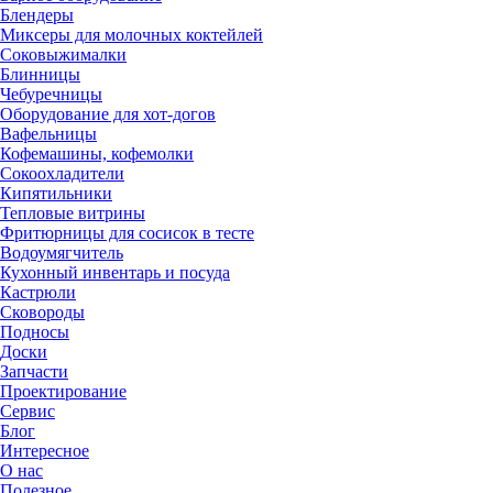
Блендеры
Миксеры для молочных коктейлей
Соковыжималки
Блинницы
Чебуречницы
Оборудование для хот-догов
Вафельницы
Кофемашины, кофемолки
Сокоохладители
Кипятильники
Тепловые витрины
Фритюрницы для сосисок в тесте
Водоумягчитель
Кухонный инвентарь и посуда
Кастрюли
Сковороды
Подносы
Доски
Запчасти
Проектирование
Сервис
Блог
Интересное
О нас
Полезное