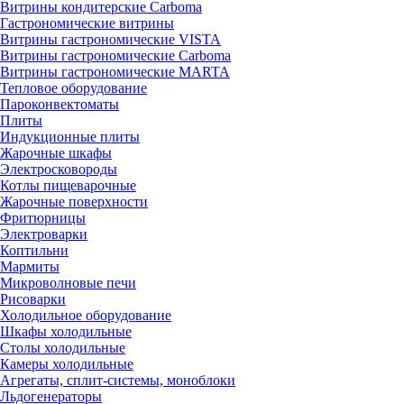
Витрины кондитерские Carboma
Гастрономические витрины
Витрины гастрономические VISTA
Витрины гастрономические Carboma
Витрины гастрономические MARTA
Тепловое оборудование
Пароконвектоматы
Плиты
Индукционные плиты
Жарочные шкафы
Электросковороды
Котлы пищеварочные
Жарочные поверхности
Фритюрницы
Электроварки
Коптильни
Мармиты
Микроволновые печи
Рисоварки
Холодильное оборудование
Шкафы холодильные
Столы холодильные
Камеры холодильные
Агрегаты, сплит-системы, моноблоки
Льдогенераторы