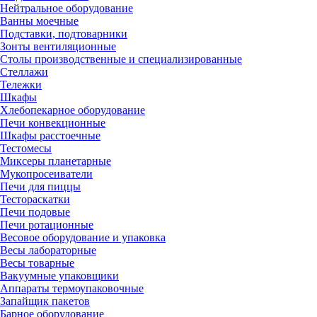
Нейтральное оборудование
Ванны моечные
Подставки, подтоварники
Зонты вентиляционные
Столы производственные и специализированные
Стеллажи
Тележки
Шкафы
Хлебопекарное оборудование
Печи конвекционные
Шкафы расстоечные
Тестомесы
Миксеры планетарные
Мукопросеиватели
Печи для пиццы
Тестораскатки
Печи подовые
Печи ротационные
Весовое оборудование и упаковка
Весы лабораторные
Весы товарные
Вакуумные упаковщики
Аппараты термоупаковочные
Запайщик пакетов
Барное оборудование