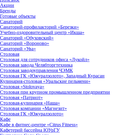
Акции
Бренды
Готовые объекты
Санаторий
Санаторий-профилакторий «Березки»
Учебно-оздоровительный центр «Икша»
Санаторий «Обуховский»
Санаторий «Вороново»
Санаторий «Ува»
Столовая
Столовая для сотрудников офиса «Лукойл»
Столовая завода Челябторгтехника
Столовая заводоуправления ЧЭМК
Столовая ГК «Южуралзолото», Западный Курасан
Кулинария-столовая «Уральские пельмени»
Столовая «Stolovaya»
Столовая при крупном промышленном предприятии
Столовая «Патриот»
Столовая-кулинария «Наша»
Столовая компании «Магнезит»
Столовая ГК «Южуралзолото»
Кафе
Кафе в фитнес-центре «Citrus Fitness»
Кафетерий бассейна ЮУрГУ