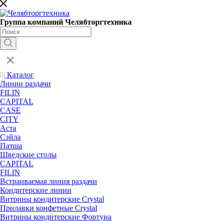
Группа компаний Челябторгтехника
Каталог
Линии раздачи
FILIN
CAPITAL
CASE
CITY
Аста
Сэйла
Патша
Шведские столы
CAPITAL
FILIN
Встраиваемая линия раздачи
Кондитерские линии
Витрины кондитерские Crystal
Прилавки конфетные Crystal
Витрины кондитерские Фортуна