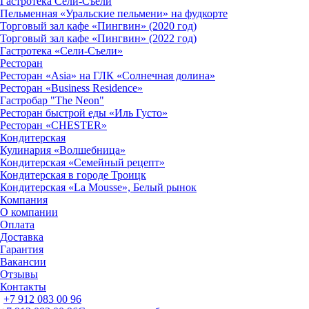
Гастротека Сели-Съели
Пельменная «Уральские пельмени» на фудкорте
Торговый зал кафе «Пингвин» (2020 год)
Торговый зал кафе «Пингвин» (2022 год)
Гастротека «Сели-Съели»
Ресторан
Ресторан «Asia» на ГЛК «Солнечная долина»
Ресторан «Business Residence»
Гастробар "The Neon"
Ресторан быстрой еды «Иль Густо»
Ресторан «CHESTER»
Кондитерская
Кулинария «Волшебница»
Кондитерская «Семейный рецепт»
Кондитерская в городе Троицк
Кондитерская «La Mousse», Белый рынок
Компания
О компании
Оплата
Доставка
Гарантия
Вакансии
Отзывы
Контакты
+7 912 083 00 96