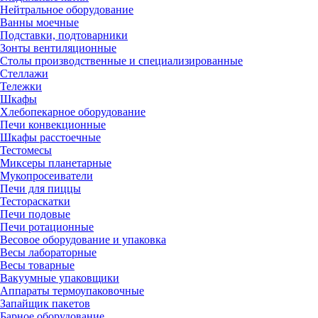
Нейтральное оборудование
Ванны моечные
Подставки, подтоварники
Зонты вентиляционные
Столы производственные и специализированные
Стеллажи
Тележки
Шкафы
Хлебопекарное оборудование
Печи конвекционные
Шкафы расстоечные
Тестомесы
Миксеры планетарные
Мукопросеиватели
Печи для пиццы
Тестораскатки
Печи подовые
Печи ротационные
Весовое оборудование и упаковка
Весы лабораторные
Весы товарные
Вакуумные упаковщики
Аппараты термоупаковочные
Запайщик пакетов
Барное оборудование