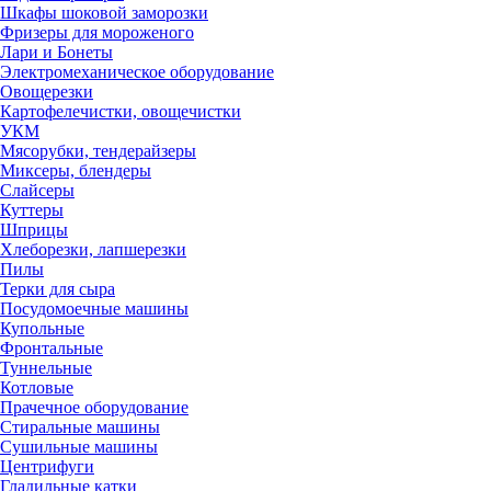
Шкафы шоковой заморозки
Фризеры для мороженого
Лари и Бонеты
Электромеханическое оборудование
Овощерезки
Картофелечистки, овощечистки
УКМ
Мясорубки, тендерайзеры
Миксеры, блендеры
Слайсеры
Куттеры
Шприцы
Хлеборезки, лапшерезки
Пилы
Терки для сыра
Посудомоечные машины
Купольные
Фронтальные
Туннельные
Котловые
Прачечное оборудование
Стиральные машины
Сушильные машины
Центрифуги
Гладильные катки