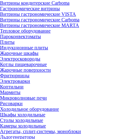
Витрины кондитерские Carboma
Гастрономические витрины
Витрины гастрономические VISTA
Витрины гастрономические Carboma
Витрины гастрономические MARTA
Тепловое оборудование
Пароконвектоматы
Плиты
Индукционные плиты
Жарочные шкафы
Электросковороды
Котлы пищеварочные
Жарочные поверхности
Фритюрницы
Электроварки
Коптильни
Мармиты
Микроволновые печи
Рисоварки
Холодильное оборудование
Шкафы холодильные
Столы холодильные
Камеры холодильные
Агрегаты, сплит-системы, моноблоки
Льдогенераторы