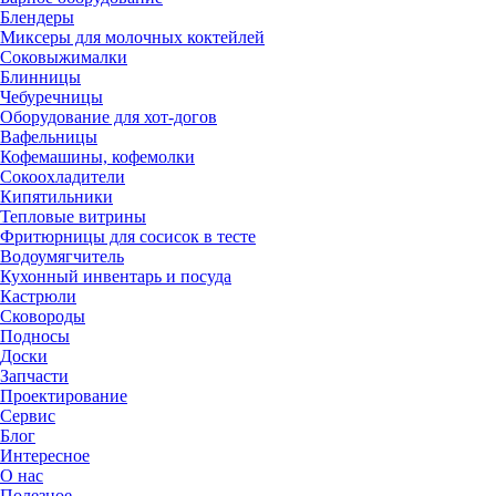
Блендеры
Миксеры для молочных коктейлей
Соковыжималки
Блинницы
Чебуречницы
Оборудование для хот-догов
Вафельницы
Кофемашины, кофемолки
Сокоохладители
Кипятильники
Тепловые витрины
Фритюрницы для сосисок в тесте
Водоумягчитель
Кухонный инвентарь и посуда
Кастрюли
Сковороды
Подносы
Доски
Запчасти
Проектирование
Сервис
Блог
Интересное
О нас
Полезное