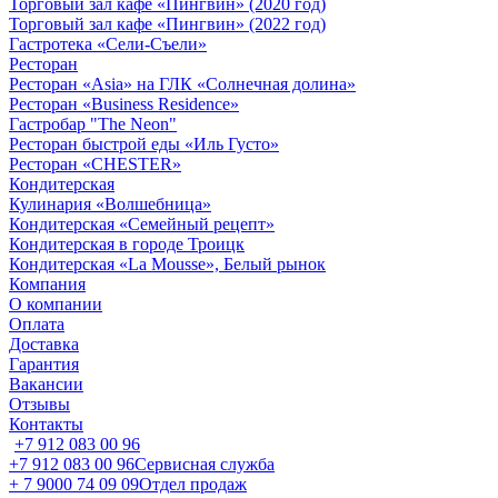
Торговый зал кафе «Пингвин» (2020 год)
Торговый зал кафе «Пингвин» (2022 год)
Гастротека «Сели-Съели»
Ресторан
Ресторан «Asia» на ГЛК «Солнечная долина»
Ресторан «Business Residence»
Гастробар "The Neon"
Ресторан быстрой еды «Иль Густо»
Ресторан «CHESTER»
Кондитерская
Кулинария «Волшебница»
Кондитерская «Семейный рецепт»
Кондитерская в городе Троицк
Кондитерская «La Mousse», Белый рынок
Компания
О компании
Оплата
Доставка
Гарантия
Вакансии
Отзывы
Контакты
+7 912 083 00 96
+7 912 083 00 96
Сервисная служба
+ 7 9000 74 09 09
Отдел продаж