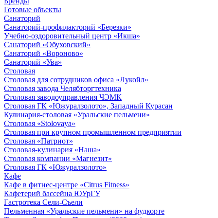
Бренды
Готовые объекты
Санаторий
Санаторий-профилакторий «Березки»
Учебно-оздоровительный центр «Икша»
Санаторий «Обуховский»
Санаторий «Вороново»
Санаторий «Ува»
Столовая
Столовая для сотрудников офиса «Лукойл»
Столовая завода Челябторгтехника
Столовая заводоуправления ЧЭМК
Столовая ГК «Южуралзолото», Западный Курасан
Кулинария-столовая «Уральские пельмени»
Столовая «Stolovaya»
Столовая при крупном промышленном предприятии
Столовая «Патриот»
Столовая-кулинария «Наша»
Столовая компании «Магнезит»
Столовая ГК «Южуралзолото»
Кафе
Кафе в фитнес-центре «Citrus Fitness»
Кафетерий бассейна ЮУрГУ
Гастротека Сели-Съели
Пельменная «Уральские пельмени» на фудкорте