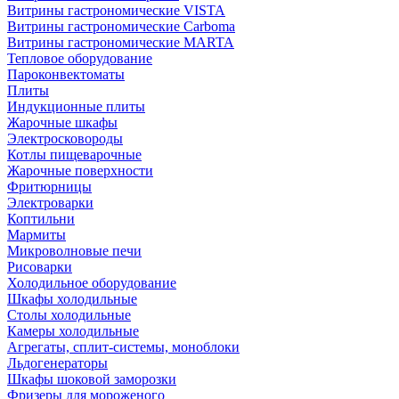
Витрины гастрономические VISTA
Витрины гастрономические Carboma
Витрины гастрономические MARTA
Тепловое оборудование
Пароконвектоматы
Плиты
Индукционные плиты
Жарочные шкафы
Электросковороды
Котлы пищеварочные
Жарочные поверхности
Фритюрницы
Электроварки
Коптильни
Мармиты
Микроволновые печи
Рисоварки
Холодильное оборудование
Шкафы холодильные
Столы холодильные
Камеры холодильные
Агрегаты, сплит-системы, моноблоки
Льдогенераторы
Шкафы шоковой заморозки
Фризеры для мороженого