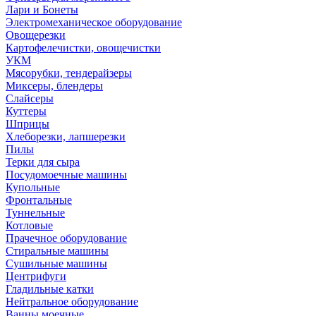
Лари и Бонеты
Электромеханическое оборудование
Овощерезки
Картофелечистки, овощечистки
УКМ
Мясорубки, тендерайзеры
Миксеры, блендеры
Слайсеры
Куттеры
Шприцы
Хлеборезки, лапшерезки
Пилы
Терки для сыра
Посудомоечные машины
Купольные
Фронтальные
Туннельные
Котловые
Прачечное оборудование
Стиральные машины
Сушильные машины
Центрифуги
Гладильные катки
Нейтральное оборудование
Ванны моечные