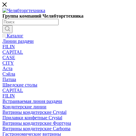
Группа компаний Челябторгтехника
Каталог
Линии раздачи
FILIN
CAPITAL
CASE
CITY
Аста
Сэйла
Патша
Шведские столы
CAPITAL
FILIN
Встраиваемая линия раздачи
Кондитерские линии
Витрины кондитерские Crystal
Прилавки конфетные Crystal
Витрины кондитерские Фортуна
Витрины кондитерские Carboma
Гастрономические витрины