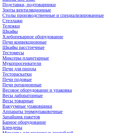
Подставки, подтоварники
Зонты вентиляционные
Столы производственные и специализированные
Стеллажи
Тележки
Шкафы
Хлебопекарное оборудование
Печи конвекционные
Шкафы расстоечные
Тестомесы
Миксеры планетарные
Мукопросеиватели
Печи для пиццы
Тестораскатки
Печи подовые
Печи ротационные
Весовое оборудование и упаковка
Весы лабораторные
Весы товарные
Вакуумные упаковщики
Аппараты термоупаковочные
Запайщик пакетов
Барное оборудование
Блендеры
Миксеры для молочных коктейлей