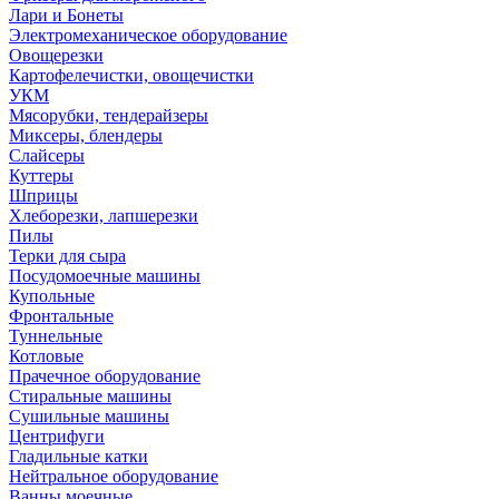
Лари и Бонеты
Электромеханическое оборудование
Овощерезки
Картофелечистки, овощечистки
УКМ
Мясорубки, тендерайзеры
Миксеры, блендеры
Слайсеры
Куттеры
Шприцы
Хлеборезки, лапшерезки
Пилы
Терки для сыра
Посудомоечные машины
Купольные
Фронтальные
Туннельные
Котловые
Прачечное оборудование
Стиральные машины
Сушильные машины
Центрифуги
Гладильные катки
Нейтральное оборудование
Ванны моечные