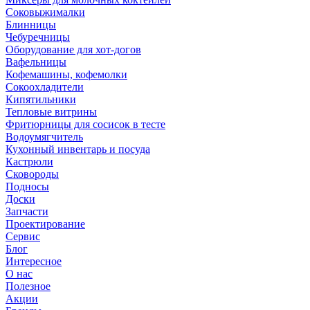
Соковыжималки
Блинницы
Чебуречницы
Оборудование для хот-догов
Вафельницы
Кофемашины, кофемолки
Сокоохладители
Кипятильники
Тепловые витрины
Фритюрницы для сосисок в тесте
Водоумягчитель
Кухонный инвентарь и посуда
Кастрюли
Сковороды
Подносы
Доски
Запчасти
Проектирование
Сервис
Блог
Интересное
О нас
Полезное
Акции