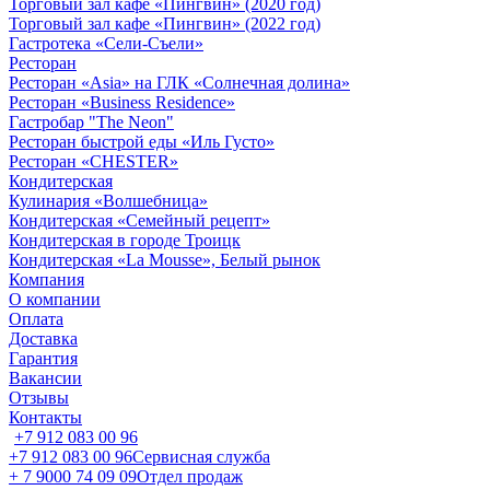
Торговый зал кафе «Пингвин» (2020 год)
Торговый зал кафе «Пингвин» (2022 год)
Гастротека «Сели-Съели»
Ресторан
Ресторан «Asia» на ГЛК «Солнечная долина»
Ресторан «Business Residence»
Гастробар "The Neon"
Ресторан быстрой еды «Иль Густо»
Ресторан «CHESTER»
Кондитерская
Кулинария «Волшебница»
Кондитерская «Семейный рецепт»
Кондитерская в городе Троицк
Кондитерская «La Mousse», Белый рынок
Компания
О компании
Оплата
Доставка
Гарантия
Вакансии
Отзывы
Контакты
+7 912 083 00 96
+7 912 083 00 96
Сервисная служба
+ 7 9000 74 09 09
Отдел продаж