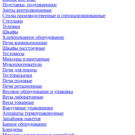
Подставки, подтоварники
Зонты вентиляционные
Столы производственные и специализированные
Стеллажи
Тележки
Шкафы
Хлебопекарное оборудование
Печи конвекционные
Шкафы расстоечные
Тестомесы
Миксеры планетарные
Мукопросеиватели
Печи для пиццы
Тестораскатки
Печи подовые
Печи ротационные
Весовое оборудование и упаковка
Весы лабораторные
Весы товарные
Вакуумные упаковщики
Аппараты термоупаковочные
Запайщик пакетов
Барное оборудование
Блендеры
Миксеры для молочных коктейлей