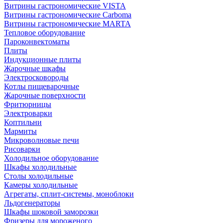
Витрины гастрономические VISTA
Витрины гастрономические Carboma
Витрины гастрономические MARTA
Тепловое оборудование
Пароконвектоматы
Плиты
Индукционные плиты
Жарочные шкафы
Электросковороды
Котлы пищеварочные
Жарочные поверхности
Фритюрницы
Электроварки
Коптильни
Мармиты
Микроволновые печи
Рисоварки
Холодильное оборудование
Шкафы холодильные
Столы холодильные
Камеры холодильные
Агрегаты, сплит-системы, моноблоки
Льдогенераторы
Шкафы шоковой заморозки
Фризеры для мороженого