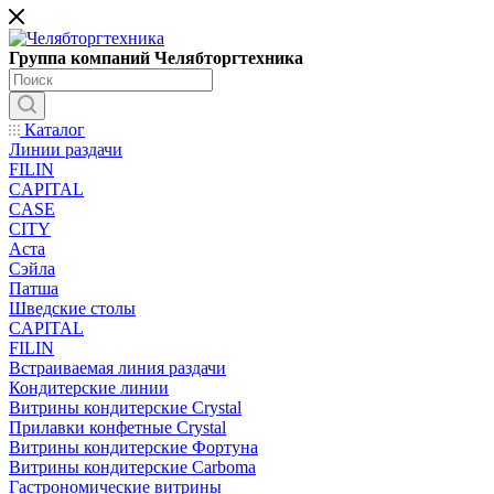
Группа компаний Челябторгтехника
Каталог
Линии раздачи
FILIN
CAPITAL
CASE
CITY
Аста
Сэйла
Патша
Шведские столы
CAPITAL
FILIN
Встраиваемая линия раздачи
Кондитерские линии
Витрины кондитерские Crystal
Прилавки конфетные Crystal
Витрины кондитерские Фортуна
Витрины кондитерские Carboma
Гастрономические витрины