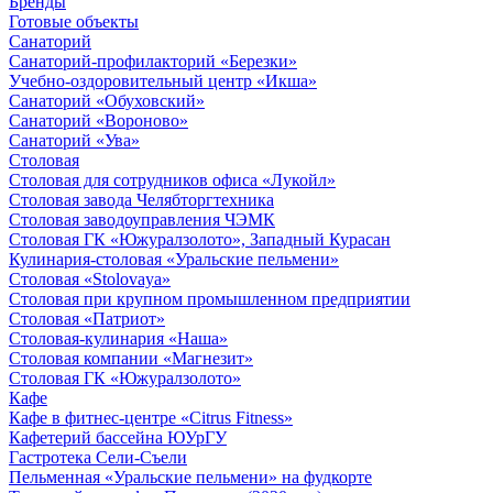
Бренды
Готовые объекты
Санаторий
Санаторий-профилакторий «Березки»
Учебно-оздоровительный центр «Икша»
Санаторий «Обуховский»
Санаторий «Вороново»
Санаторий «Ува»
Столовая
Столовая для сотрудников офиса «Лукойл»
Столовая завода Челябторгтехника
Столовая заводоуправления ЧЭМК
Столовая ГК «Южуралзолото», Западный Курасан
Кулинария-столовая «Уральские пельмени»
Столовая «Stolovaya»
Столовая при крупном промышленном предприятии
Столовая «Патриот»
Столовая-кулинария «Наша»
Столовая компании «Магнезит»
Столовая ГК «Южуралзолото»
Кафе
Кафе в фитнес-центре «Citrus Fitness»
Кафетерий бассейна ЮУрГУ
Гастротека Сели-Съели
Пельменная «Уральские пельмени» на фудкорте