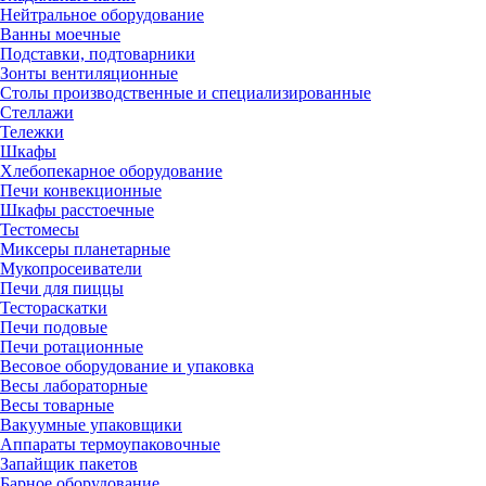
Нейтральное оборудование
Ванны моечные
Подставки, подтоварники
Зонты вентиляционные
Столы производственные и специализированные
Стеллажи
Тележки
Шкафы
Хлебопекарное оборудование
Печи конвекционные
Шкафы расстоечные
Тестомесы
Миксеры планетарные
Мукопросеиватели
Печи для пиццы
Тестораскатки
Печи подовые
Печи ротационные
Весовое оборудование и упаковка
Весы лабораторные
Весы товарные
Вакуумные упаковщики
Аппараты термоупаковочные
Запайщик пакетов
Барное оборудование