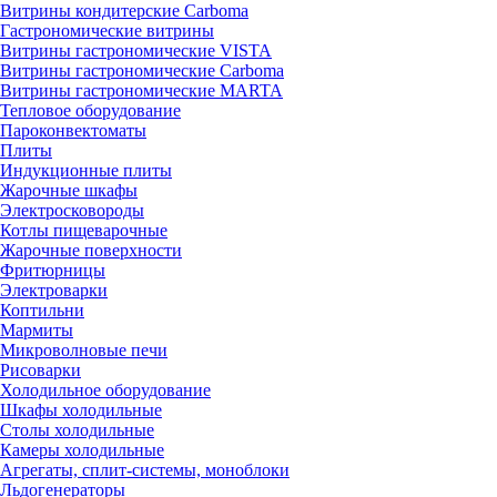
Витрины кондитерские Carboma
Гастрономические витрины
Витрины гастрономические VISTA
Витрины гастрономические Carboma
Витрины гастрономические MARTA
Тепловое оборудование
Пароконвектоматы
Плиты
Индукционные плиты
Жарочные шкафы
Электросковороды
Котлы пищеварочные
Жарочные поверхности
Фритюрницы
Электроварки
Коптильни
Мармиты
Микроволновые печи
Рисоварки
Холодильное оборудование
Шкафы холодильные
Столы холодильные
Камеры холодильные
Агрегаты, сплит-системы, моноблоки
Льдогенераторы