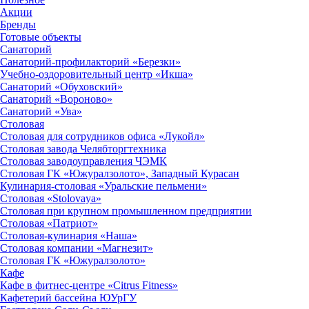
Акции
Бренды
Готовые объекты
Санаторий
Санаторий-профилакторий «Березки»
Учебно-оздоровительный центр «Икша»
Санаторий «Обуховский»
Санаторий «Вороново»
Санаторий «Ува»
Столовая
Столовая для сотрудников офиса «Лукойл»
Столовая завода Челябторгтехника
Столовая заводоуправления ЧЭМК
Столовая ГК «Южуралзолото», Западный Курасан
Кулинария-столовая «Уральские пельмени»
Столовая «Stolovaya»
Столовая при крупном промышленном предприятии
Столовая «Патриот»
Столовая-кулинария «Наша»
Столовая компании «Магнезит»
Столовая ГК «Южуралзолото»
Кафе
Кафе в фитнес-центре «Citrus Fitness»
Кафетерий бассейна ЮУрГУ