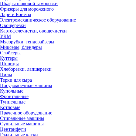
Шкафы шоковой заморозки
Фризеры для мороженого
Лари и Бонеты
Электромеханическое оборудование
Овощерезки
Картофелечистки, овощечистки
УКМ
Мясорубки, тендерайзеры
Миксеры, блендеры
Слайсеры
Куттеры
Шприцы
Хлеборезки, лапшерезки
Пилы
Терки для сыра
Посудомоечные машины
Купольные
Фронтальные
Туннельные
Котловые
Прачечное оборудование
Стиральные машины
Сушильные машины
Центрифуги
Гладильные катки