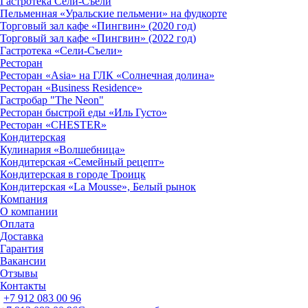
Гастротека Сели-Съели
Пельменная «Уральские пельмени» на фудкорте
Торговый зал кафе «Пингвин» (2020 год)
Торговый зал кафе «Пингвин» (2022 год)
Гастротека «Сели-Съели»
Ресторан
Ресторан «Asia» на ГЛК «Солнечная долина»
Ресторан «Business Residence»
Гастробар "The Neon"
Ресторан быстрой еды «Иль Густо»
Ресторан «CHESTER»
Кондитерская
Кулинария «Волшебница»
Кондитерская «Семейный рецепт»
Кондитерская в городе Троицк
Кондитерская «La Mousse», Белый рынок
Компания
О компании
Оплата
Доставка
Гарантия
Вакансии
Отзывы
Контакты
+7 912 083 00 96