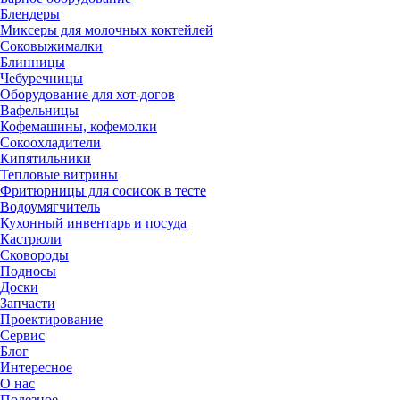
Блендеры
Миксеры для молочных коктейлей
Соковыжималки
Блинницы
Чебуречницы
Оборудование для хот-догов
Вафельницы
Кофемашины, кофемолки
Сокоохладители
Кипятильники
Тепловые витрины
Фритюрницы для сосисок в тесте
Водоумягчитель
Кухонный инвентарь и посуда
Кастрюли
Сковороды
Подносы
Доски
Запчасти
Проектирование
Сервис
Блог
Интересное
О нас
Полезное