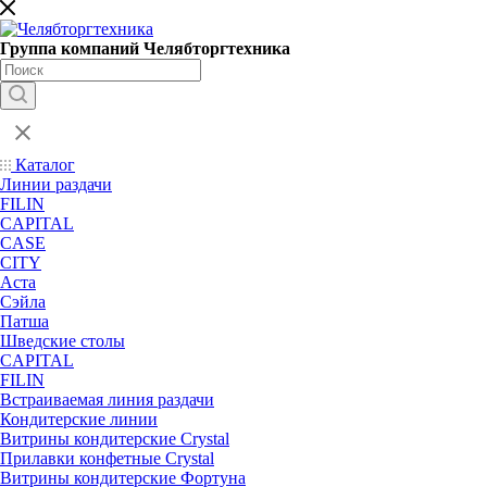
Группа компаний Челябторгтехника
Каталог
Линии раздачи
FILIN
CAPITAL
CASE
CITY
Аста
Сэйла
Патша
Шведские столы
CAPITAL
FILIN
Встраиваемая линия раздачи
Кондитерские линии
Витрины кондитерские Crystal
Прилавки конфетные Crystal
Витрины кондитерские Фортуна