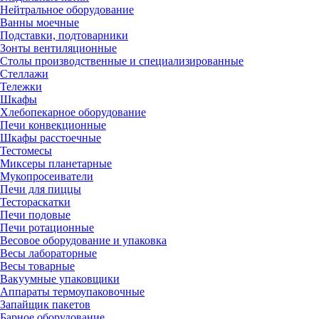
Нейтральное оборудование
Ванны моечные
Подставки, подтоварники
Зонты вентиляционные
Столы производственные и специализированные
Стеллажи
Тележки
Шкафы
Хлебопекарное оборудование
Печи конвекционные
Шкафы расстоечные
Тестомесы
Миксеры планетарные
Мукопросеиватели
Печи для пиццы
Тестораскатки
Печи подовые
Печи ротационные
Весовое оборудование и упаковка
Весы лабораторные
Весы товарные
Вакуумные упаковщики
Аппараты термоупаковочные
Запайщик пакетов
Барное оборудование