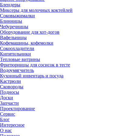
Блендеры
Миксеры для молочных коктейлей
Соковыжималки
Блинницы
Чебуречницы
Оборудование для хот-догов
Вафельницы
Кофемашины, кофемолки
Сокоохладители
Кипятильники
Тепловые витрины
Фритюрницы для сосисок в тесте
Водоумягчитель
Кухонный инвентарь и посуда
Кастрюли
Сковороды
Подносы
Доски
Запчасти
Проектирование
Сервис
Блог
Интересное
О нас
Полезное