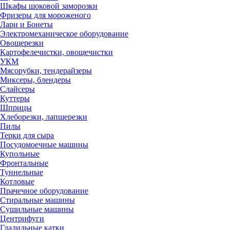
Шкафы шоковой заморозки
Фризеры для мороженого
Лари и Бонеты
Электромеханическое оборудование
Овощерезки
Картофелечистки, овощечистки
УКМ
Мясорубки, тендерайзеры
Миксеры, блендеры
Слайсеры
Куттеры
Шприцы
Хлеборезки, лапшерезки
Пилы
Терки для сыра
Посудомоечные машины
Купольные
Фронтальные
Туннельные
Котловые
Прачечное оборудование
Стиральные машины
Сушильные машины
Центрифуги
Гладильные катки