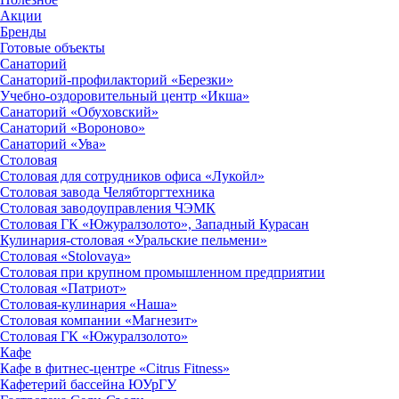
Акции
Бренды
Готовые объекты
Санаторий
Санаторий-профилакторий «Березки»
Учебно-оздоровительный центр «Икша»
Санаторий «Обуховский»
Санаторий «Вороново»
Санаторий «Ува»
Столовая
Столовая для сотрудников офиса «Лукойл»
Столовая завода Челябторгтехника
Столовая заводоуправления ЧЭМК
Столовая ГК «Южуралзолото», Западный Курасан
Кулинария-столовая «Уральские пельмени»
Столовая «Stolovaya»
Столовая при крупном промышленном предприятии
Столовая «Патриот»
Столовая-кулинария «Наша»
Столовая компании «Магнезит»
Столовая ГК «Южуралзолото»
Кафе
Кафе в фитнес-центре «Citrus Fitness»
Кафетерий бассейна ЮУрГУ