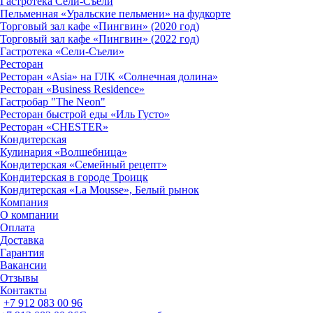
Гастротека Сели-Съели
Пельменная «Уральские пельмени» на фудкорте
Торговый зал кафе «Пингвин» (2020 год)
Торговый зал кафе «Пингвин» (2022 год)
Гастротека «Сели-Съели»
Ресторан
Ресторан «Asia» на ГЛК «Солнечная долина»
Ресторан «Business Residence»
Гастробар "The Neon"
Ресторан быстрой еды «Иль Густо»
Ресторан «CHESTER»
Кондитерская
Кулинария «Волшебница»
Кондитерская «Семейный рецепт»
Кондитерская в городе Троицк
Кондитерская «La Mousse», Белый рынок
Компания
О компании
Оплата
Доставка
Гарантия
Вакансии
Отзывы
Контакты
+7 912 083 00 96