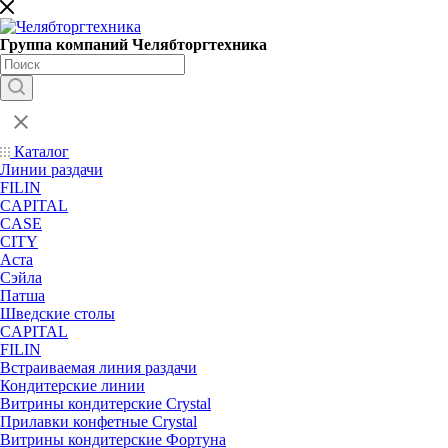
Группа компаний Челябторгтехника
Каталог
Линии раздачи
FILIN
CAPITAL
CASE
CITY
Аста
Сэйла
Патша
Шведские столы
CAPITAL
FILIN
Встраиваемая линия раздачи
Кондитерские линии
Витрины кондитерские Crystal
Прилавки конфетные Crystal
Витрины кондитерские Фортуна