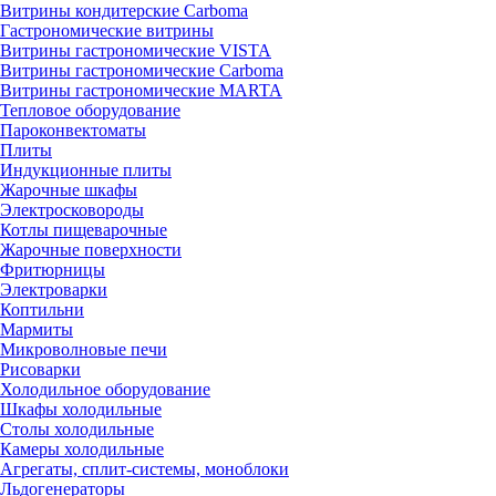
Витрины кондитерские Carboma
Гастрономические витрины
Витрины гастрономические VISTA
Витрины гастрономические Carboma
Витрины гастрономические MARTA
Тепловое оборудование
Пароконвектоматы
Плиты
Индукционные плиты
Жарочные шкафы
Электросковороды
Котлы пищеварочные
Жарочные поверхности
Фритюрницы
Электроварки
Коптильни
Мармиты
Микроволновые печи
Рисоварки
Холодильное оборудование
Шкафы холодильные
Столы холодильные
Камеры холодильные
Агрегаты, сплит-системы, моноблоки
Льдогенераторы