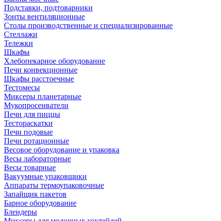
Подставки, подтоварники
Зонты вентиляционные
Столы производственные и специализированные
Стеллажи
Тележки
Шкафы
Хлебопекарное оборудование
Печи конвекционные
Шкафы расстоечные
Тестомесы
Миксеры планетарные
Мукопросеиватели
Печи для пиццы
Тестораскатки
Печи подовые
Печи ротационные
Весовое оборудование и упаковка
Весы лабораторные
Весы товарные
Вакуумные упаковщики
Аппараты термоупаковочные
Запайщик пакетов
Барное оборудование
Блендеры
Миксеры для молочных коктейлей