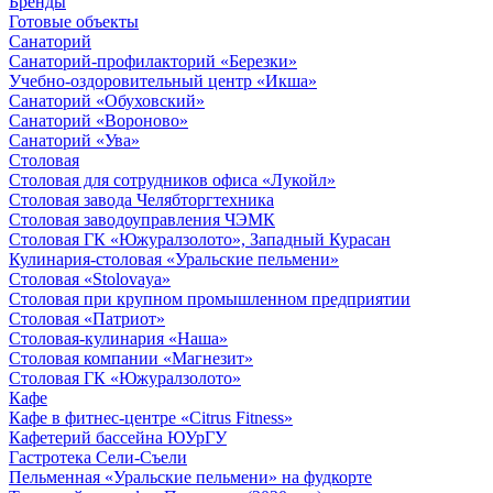
Бренды
Готовые объекты
Санаторий
Санаторий-профилакторий «Березки»
Учебно-оздоровительный центр «Икша»
Санаторий «Обуховский»
Санаторий «Вороново»
Санаторий «Ува»
Столовая
Столовая для сотрудников офиса «Лукойл»
Столовая завода Челябторгтехника
Столовая заводоуправления ЧЭМК
Столовая ГК «Южуралзолото», Западный Курасан
Кулинария-столовая «Уральские пельмени»
Столовая «Stolovaya»
Столовая при крупном промышленном предприятии
Столовая «Патриот»
Столовая-кулинария «Наша»
Столовая компании «Магнезит»
Столовая ГК «Южуралзолото»
Кафе
Кафе в фитнес-центре «Citrus Fitness»
Кафетерий бассейна ЮУрГУ
Гастротека Сели-Съели
Пельменная «Уральские пельмени» на фудкорте