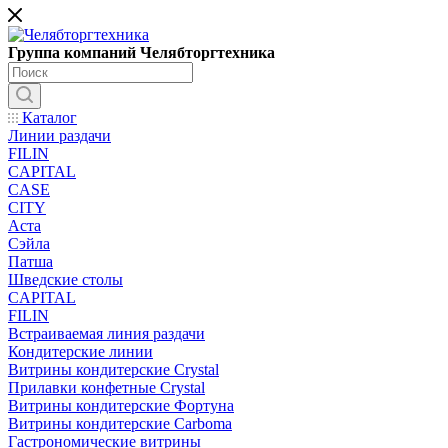
Группа компаний Челябторгтехника
Каталог
Линии раздачи
FILIN
CAPITAL
CASE
CITY
Аста
Сэйла
Патша
Шведские столы
CAPITAL
FILIN
Встраиваемая линия раздачи
Кондитерские линии
Витрины кондитерские Crystal
Прилавки конфетные Crystal
Витрины кондитерские Фортуна
Витрины кондитерские Carboma
Гастрономические витрины