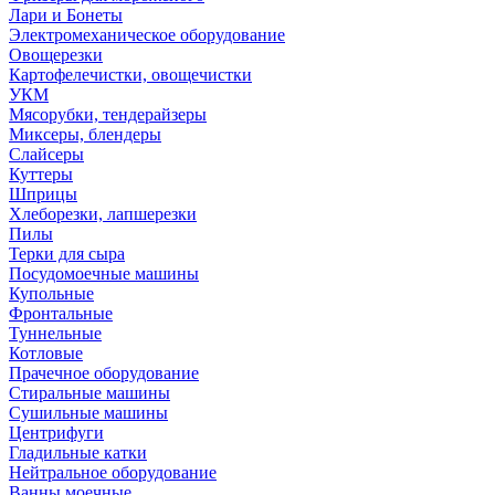
Лари и Бонеты
Электромеханическое оборудование
Овощерезки
Картофелечистки, овощечистки
УКМ
Мясорубки, тендерайзеры
Миксеры, блендеры
Слайсеры
Куттеры
Шприцы
Хлеборезки, лапшерезки
Пилы
Терки для сыра
Посудомоечные машины
Купольные
Фронтальные
Туннельные
Котловые
Прачечное оборудование
Стиральные машины
Сушильные машины
Центрифуги
Гладильные катки
Нейтральное оборудование
Ванны моечные