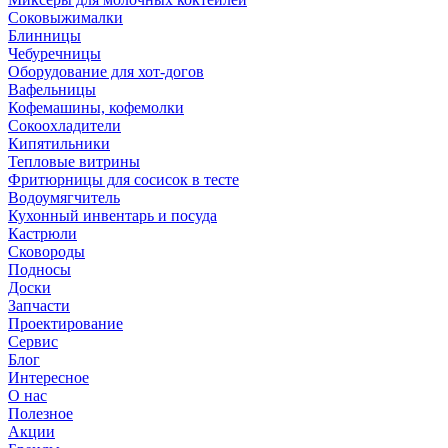
Соковыжималки
Блинницы
Чебуречницы
Оборудование для хот-догов
Вафельницы
Кофемашины, кофемолки
Сокоохладители
Кипятильники
Тепловые витрины
Фритюрницы для сосисок в тесте
Водоумягчитель
Кухонный инвентарь и посуда
Кастрюли
Сковороды
Подносы
Доски
Запчасти
Проектирование
Сервис
Блог
Интересное
О нас
Полезное
Акции