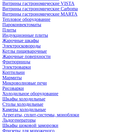
Витрины гастрономические VISTA
Витрины гастрономические Carboma
Витрины гастрономические MARTA
Тепловое оборудование
Пароконвектоматы
Плиты
Индукционные плиты
Жарочные шкафы
Электросковороды
Котлы пищеварочные
Жарочные поверхности
Фритюрницы
Электроварки
Коптильни
Мармиты
Микроволновые печи
Рисоварки
Холодильное оборудование
Шкафы холодильные
Столы холодильные
Камеры холодильные
Агрегаты, сплит-системы, моноблоки
Льдогенераторы
Шкафы шоковой заморозки
Фризеры для мороженого