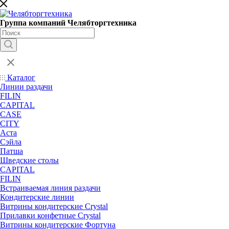
Группа компаний Челябторгтехника
Каталог
Линии раздачи
FILIN
CAPITAL
CASE
CITY
Аста
Сэйла
Патша
Шведские столы
CAPITAL
FILIN
Встраиваемая линия раздачи
Кондитерские линии
Витрины кондитерские Crystal
Прилавки конфетные Crystal
Витрины кондитерские Фортуна