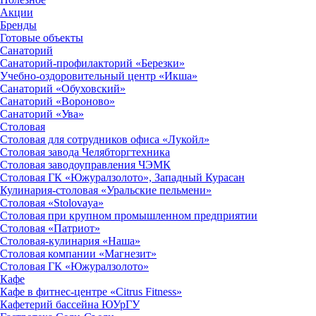
Акции
Бренды
Готовые объекты
Санаторий
Санаторий-профилакторий «Березки»
Учебно-оздоровительный центр «Икша»
Санаторий «Обуховский»
Санаторий «Вороново»
Санаторий «Ува»
Столовая
Столовая для сотрудников офиса «Лукойл»
Столовая завода Челябторгтехника
Столовая заводоуправления ЧЭМК
Столовая ГК «Южуралзолото», Западный Курасан
Кулинария-столовая «Уральские пельмени»
Столовая «Stolovaya»
Столовая при крупном промышленном предприятии
Столовая «Патриот»
Столовая-кулинария «Наша»
Столовая компании «Магнезит»
Столовая ГК «Южуралзолото»
Кафе
Кафе в фитнес-центре «Citrus Fitness»
Кафетерий бассейна ЮУрГУ