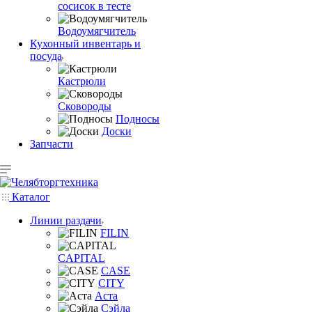
сосисок в тесте
Водоумягчитель
Кухонный инвентарь и
посуда
Кастрюли
Сковороды
Подносы
Доски
Запчасти
Каталог
Линии раздачи
FILIN
CAPITAL
CASE
CITY
Аста
Сэйла