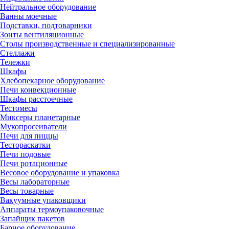
Нейтральное оборудование
Ванны моечные
Подставки, подтоварники
Зонты вентиляционные
Столы производственные и специализированные
Стеллажи
Тележки
Шкафы
Хлебопекарное оборудование
Печи конвекционные
Шкафы расстоечные
Тестомесы
Миксеры планетарные
Мукопросеиватели
Печи для пиццы
Тестораскатки
Печи подовые
Печи ротационные
Весовое оборудование и упаковка
Весы лабораторные
Весы товарные
Вакуумные упаковщики
Аппараты термоупаковочные
Запайщик пакетов
Барное оборудование