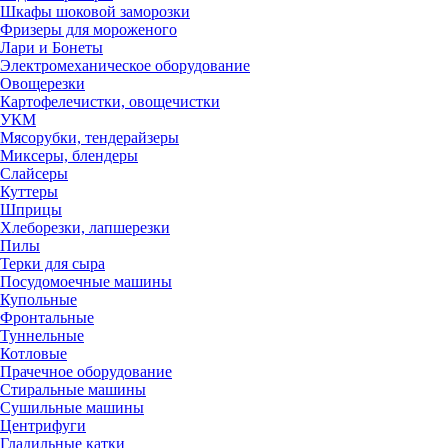
Шкафы шоковой заморозки
Фризеры для мороженого
Лари и Бонеты
Электромеханическое оборудование
Овощерезки
Картофелечистки, овощечистки
УКМ
Мясорубки, тендерайзеры
Миксеры, блендеры
Слайсеры
Куттеры
Шприцы
Хлеборезки, лапшерезки
Пилы
Терки для сыра
Посудомоечные машины
Купольные
Фронтальные
Туннельные
Котловые
Прачечное оборудование
Стиральные машины
Сушильные машины
Центрифуги
Гладильные катки