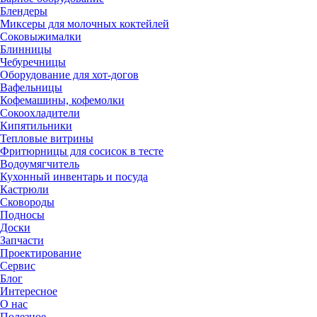
Блендеры
Миксеры для молочных коктейлей
Соковыжималки
Блинницы
Чебуречницы
Оборудование для хот-догов
Вафельницы
Кофемашины, кофемолки
Сокоохладители
Кипятильники
Тепловые витрины
Фритюрницы для сосисок в тесте
Водоумягчитель
Кухонный инвентарь и посуда
Кастрюли
Сковороды
Подносы
Доски
Запчасти
Проектирование
Сервис
Блог
Интересное
О нас
Полезное