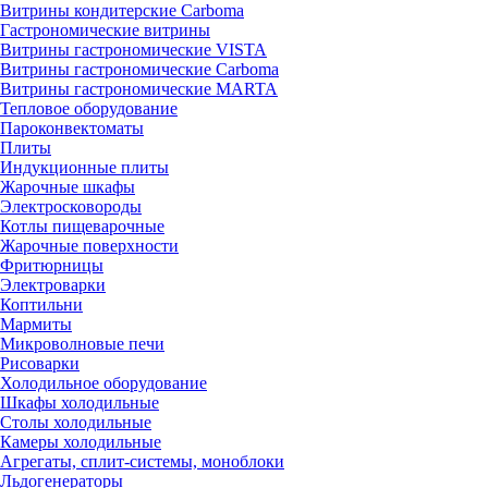
Витрины кондитерские Carboma
Гастрономические витрины
Витрины гастрономические VISTA
Витрины гастрономические Carboma
Витрины гастрономические MARTA
Тепловое оборудование
Пароконвектоматы
Плиты
Индукционные плиты
Жарочные шкафы
Электросковороды
Котлы пищеварочные
Жарочные поверхности
Фритюрницы
Электроварки
Коптильни
Мармиты
Микроволновые печи
Рисоварки
Холодильное оборудование
Шкафы холодильные
Столы холодильные
Камеры холодильные
Агрегаты, сплит-системы, моноблоки
Льдогенераторы