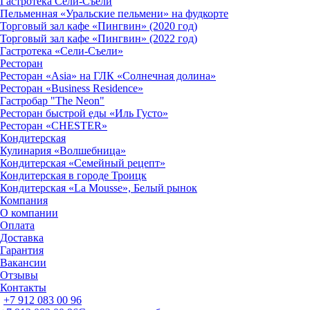
Гастротека Сели-Съели
Пельменная «Уральские пельмени» на фудкорте
Торговый зал кафе «Пингвин» (2020 год)
Торговый зал кафе «Пингвин» (2022 год)
Гастротека «Сели-Съели»
Ресторан
Ресторан «Asia» на ГЛК «Солнечная долина»
Ресторан «Business Residence»
Гастробар "The Neon"
Ресторан быстрой еды «Иль Густо»
Ресторан «CHESTER»
Кондитерская
Кулинария «Волшебница»
Кондитерская «Семейный рецепт»
Кондитерская в городе Троицк
Кондитерская «La Mousse», Белый рынок
Компания
О компании
Оплата
Доставка
Гарантия
Вакансии
Отзывы
Контакты
+7 912 083 00 96