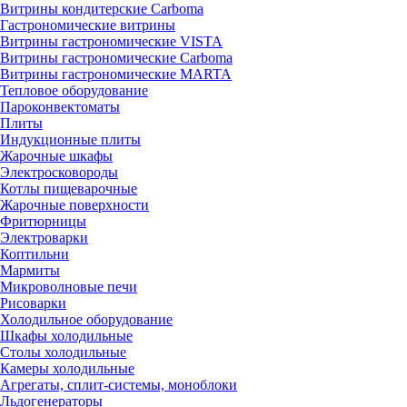
Витрины кондитерские Carboma
Гастрономические витрины
Витрины гастрономические VISTA
Витрины гастрономические Carboma
Витрины гастрономические MARTA
Тепловое оборудование
Пароконвектоматы
Плиты
Индукционные плиты
Жарочные шкафы
Электросковороды
Котлы пищеварочные
Жарочные поверхности
Фритюрницы
Электроварки
Коптильни
Мармиты
Микроволновые печи
Рисоварки
Холодильное оборудование
Шкафы холодильные
Столы холодильные
Камеры холодильные
Агрегаты, сплит-системы, моноблоки
Льдогенераторы