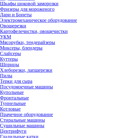
Шкафы шоковой заморозки
Фризеры для мороженого
Лари и Бонеты
Электромеханическое оборудование
Овощерезки
Картофелечистки, овощечистки
УКМ
Мясорубки, тендерайзеры
Миксеры, блендеры
Слайсеры
Куттеры
Шприцы
Хлеборезки, лапшерезки
Пилы
Терки для сыра
Посудомоечные машины
Купольные
Фронтальные
Туннельные
Котловые
Прачечное оборудование
Стиральные машины
Сушильные машины
Центрифуги
Гладильные катки