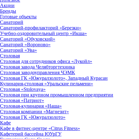
Акции
Бренды
Готовые объекты
Санаторий
Санаторий-профилакторий «Березки»
Учебно-оздоровительный центр «Икша»
Санаторий «Обуховский»
Санаторий «Вороново»
Санаторий «Ува»
Столовая
Столовая для сотрудников офиса «Лукойл»
Столовая завода Челябторгтехника
Столовая заводоуправления ЧЭМК
Столовая ГК «Южуралзолото», Западный Курасан
Кулинария-столовая «Уральские пельмени»
Столовая «Stolovaya»
Столовая при крупном промышленном предприятии
Столовая «Патриот»
Столовая-кулинария «Наша»
Столовая компании «Магнезит»
Столовая ГК «Южуралзолото»
Кафе
Кафе в фитнес-центре «Citrus Fitness»
Кафетерий бассейна ЮУрГУ