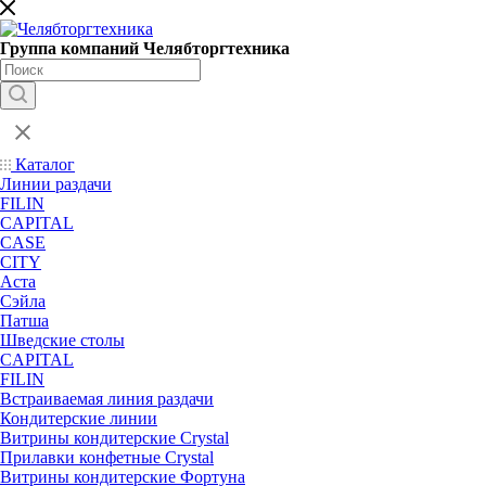
Группа компаний Челябторгтехника
Каталог
Линии раздачи
FILIN
CAPITAL
CASE
CITY
Аста
Сэйла
Патша
Шведские столы
CAPITAL
FILIN
Встраиваемая линия раздачи
Кондитерские линии
Витрины кондитерские Crystal
Прилавки конфетные Crystal
Витрины кондитерские Фортуна