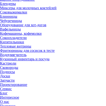
Блендеры
Миксеры для молочных коктейлей
Соковыжималки
Блинницы
Чебуречницы
Оборудование для хот-догов
Вафельницы
Кофемашины, кофемолки
Сокоохладители
Кипятильники
Тепловые витрины
Фритюрницы для сосисок в тесте
Водоумягчитель
Кухонный инвентарь и посуда
Кастрюли
Сковороды
Подносы
Доски
Запчасти
Проектирование
Сервис
Блог
Интересное
О нас
Полезное