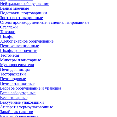
Нейтральное оборудование
Ванны моечные
Подставки, подтоварники
Зонты вентиляционные
Столы производственные и специализированные
Стеллажи
Тележки
Шкафы
Хлебопекарное оборудование
Печи конвекционные
Шкафы расстоечные
Тестомесы
Миксеры планетарные
Мукопросеиватели
Печи для пиццы
Тестораскатки
Печи подовые
Печи ротационные
Весовое оборудование и упаковка
Весы лабораторные
Весы товарные
Вакуумные упаковщики
Аппараты термоупаковочные
Запайщик пакетов
Барное оборудование