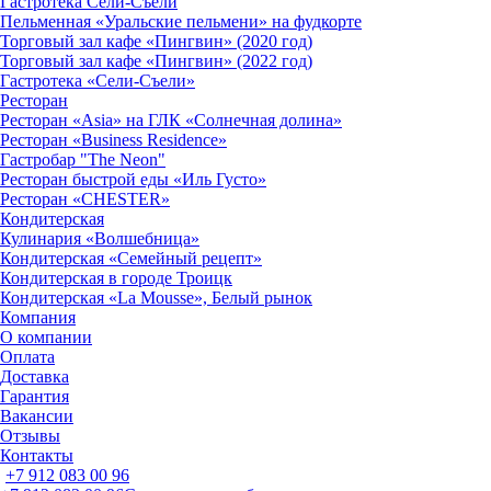
Гастротека Сели-Съели
Пельменная «Уральские пельмени» на фудкорте
Торговый зал кафе «Пингвин» (2020 год)
Торговый зал кафе «Пингвин» (2022 год)
Гастротека «Сели-Съели»
Ресторан
Ресторан «Asia» на ГЛК «Солнечная долина»
Ресторан «Business Residence»
Гастробар "The Neon"
Ресторан быстрой еды «Иль Густо»
Ресторан «CHESTER»
Кондитерская
Кулинария «Волшебница»
Кондитерская «Семейный рецепт»
Кондитерская в городе Троицк
Кондитерская «La Mousse», Белый рынок
Компания
О компании
Оплата
Доставка
Гарантия
Вакансии
Отзывы
Контакты
+7 912 083 00 96