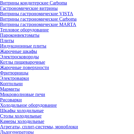
Витрины кондитерские Carboma
Гастрономические витрины
Витрины гастрономические VISTA
Витрины гастрономические Carboma
Витрины гастрономические MARTA
Тепловое оборудование
Пароконвектоматы
Плиты
Индукционные плиты
Жарочные шкафы
Электросковороды
Котлы пищеварочные
Жарочные поверхности
Фритюрницы
Электроварки
Коптильни
Мармиты
Микроволновые печи
Рисоварки
Холодильное оборудование
Шкафы холодильные
Столы холодильные
Камеры холодильные
Агрегаты, сплит-системы, моноблоки
Льдогенераторы