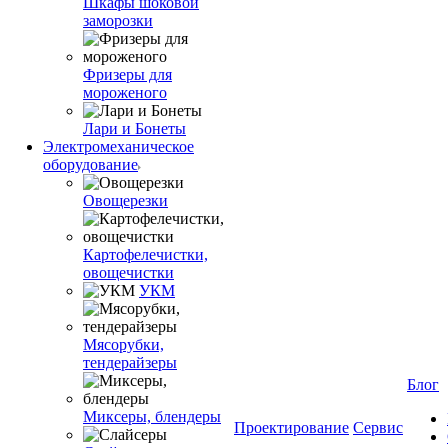
Шкафы шоковой
заморозки
Фризеры для
мороженого
Лари и Бонеты
Электромеханическое
оборудование
Овощерезки
Картофелечистки,
овощечистки
УКМ
Мясорубки,
тендерайзеры
Блог
Миксеры, блендеры
Проектирование
Сервис