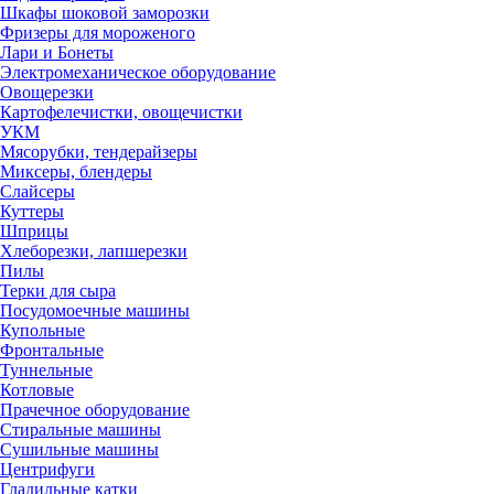
Шкафы шоковой заморозки
Фризеры для мороженого
Лари и Бонеты
Электромеханическое оборудование
Овощерезки
Картофелечистки, овощечистки
УКМ
Мясорубки, тендерайзеры
Миксеры, блендеры
Слайсеры
Куттеры
Шприцы
Хлеборезки, лапшерезки
Пилы
Терки для сыра
Посудомоечные машины
Купольные
Фронтальные
Туннельные
Котловые
Прачечное оборудование
Стиральные машины
Сушильные машины
Центрифуги
Гладильные катки