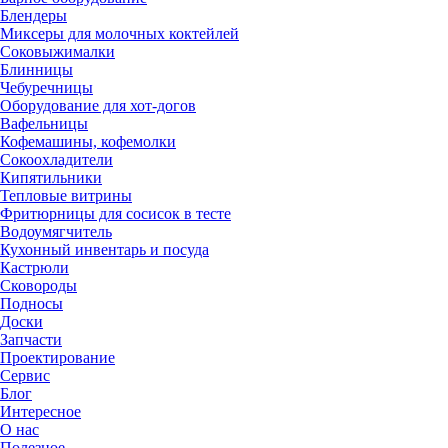
Блендеры
Миксеры для молочных коктейлей
Соковыжималки
Блинницы
Чебуречницы
Оборудование для хот-догов
Вафельницы
Кофемашины, кофемолки
Сокоохладители
Кипятильники
Тепловые витрины
Фритюрницы для сосисок в тесте
Водоумягчитель
Кухонный инвентарь и посуда
Кастрюли
Сковороды
Подносы
Доски
Запчасти
Проектирование
Сервис
Блог
Интересное
О нас
Полезное