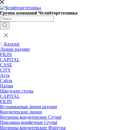
Группа компаний Челябторгтехника
Каталог
Линии раздачи
FILIN
CAPITAL
CASE
CITY
Аста
Сэйла
Патша
Шведские столы
CAPITAL
FILIN
Встраиваемая линия раздачи
Кондитерские линии
Витрины кондитерские Crystal
Прилавки конфетные Crystal
Витрины кондитерские Фортуна