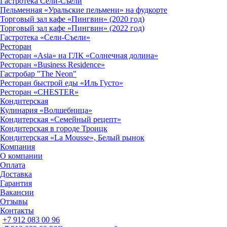
Гастротека Сели-Съели
Пельменная «Уральские пельмени» на фудкорте
Торговый зал кафе «Пингвин» (2020 год)
Торговый зал кафе «Пингвин» (2022 год)
Гастротека «Сели-Съели»
Ресторан
Ресторан «Asia» на ГЛК «Солнечная долина»
Ресторан «Business Residence»
Гастробар "The Neon"
Ресторан быстрой еды «Иль Густо»
Ресторан «CHESTER»
Кондитерская
Кулинария «Волшебница»
Кондитерская «Семейный рецепт»
Кондитерская в городе Троицк
Кондитерская «La Mousse», Белый рынок
Компания
О компании
Оплата
Доставка
Гарантия
Вакансии
Отзывы
Контакты
+7 912 083 00 96