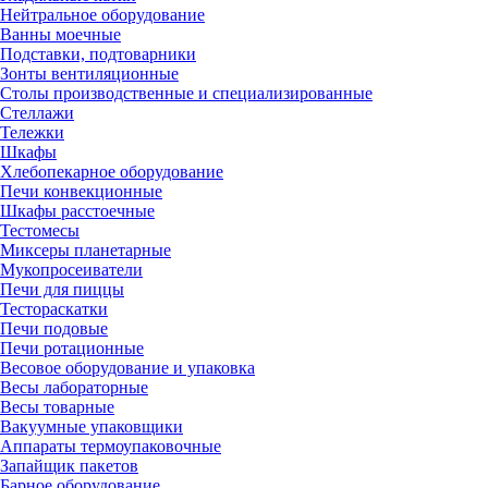
Нейтральное оборудование
Ванны моечные
Подставки, подтоварники
Зонты вентиляционные
Столы производственные и специализированные
Стеллажи
Тележки
Шкафы
Хлебопекарное оборудование
Печи конвекционные
Шкафы расстоечные
Тестомесы
Миксеры планетарные
Мукопросеиватели
Печи для пиццы
Тестораскатки
Печи подовые
Печи ротационные
Весовое оборудование и упаковка
Весы лабораторные
Весы товарные
Вакуумные упаковщики
Аппараты термоупаковочные
Запайщик пакетов
Барное оборудование