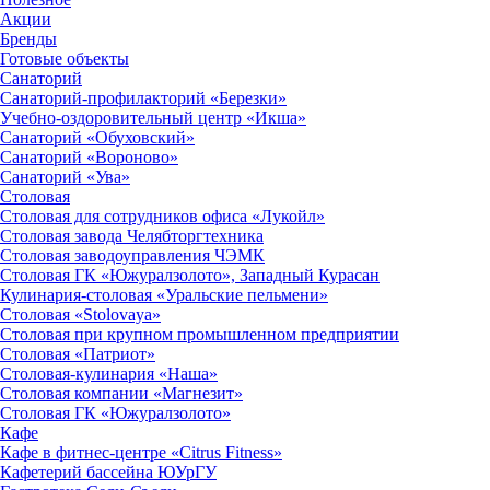
Акции
Бренды
Готовые объекты
Санаторий
Санаторий-профилакторий «Березки»
Учебно-оздоровительный центр «Икша»
Санаторий «Обуховский»
Санаторий «Вороново»
Санаторий «Ува»
Столовая
Столовая для сотрудников офиса «Лукойл»
Столовая завода Челябторгтехника
Столовая заводоуправления ЧЭМК
Столовая ГК «Южуралзолото», Западный Курасан
Кулинария-столовая «Уральские пельмени»
Столовая «Stolovaya»
Столовая при крупном промышленном предприятии
Столовая «Патриот»
Столовая-кулинария «Наша»
Столовая компании «Магнезит»
Столовая ГК «Южуралзолото»
Кафе
Кафе в фитнес-центре «Citrus Fitness»
Кафетерий бассейна ЮУрГУ