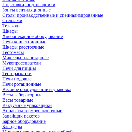
Подставки, подтоварники
Зонты вентиляционные
Столы производственные и специализированные
Стеллажи
Тележки
Шкафы
Хлебопекарное оборудование
Печи конвекционные
Шкафы расстоечные
Тестомесы
Миксеры планетарные
Мукопросеиватели
Печи для пиццы
Тестораскатки
Печи подовые
Печи ротационные
Весовое оборудование и упаковка
Весы лабораторные
Весы товарные
Вакуумные упаковщики
Аппараты термоупаковочные
Запайщик пакетов
Барное оборудование
Блендеры
Миксеры для молочных коктейлей