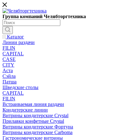
Группа компаний Челябторгтехника
Каталог
Линии раздачи
FILIN
CAPITAL
CASE
CITY
Аста
Сэйла
Патша
Шведские столы
CAPITAL
FILIN
Встраиваемая линия раздачи
Кондитерские линии
Витрины кондитерские Crystal
Прилавки конфетные Crystal
Витрины кондитерские Фортуна
Витрины кондитерские Carboma
Гастрономические витрины