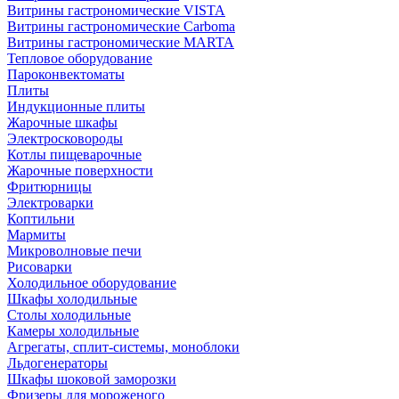
Витрины гастрономические VISTA
Витрины гастрономические Carboma
Витрины гастрономические MARTA
Тепловое оборудование
Пароконвектоматы
Плиты
Индукционные плиты
Жарочные шкафы
Электросковороды
Котлы пищеварочные
Жарочные поверхности
Фритюрницы
Электроварки
Коптильни
Мармиты
Микроволновые печи
Рисоварки
Холодильное оборудование
Шкафы холодильные
Столы холодильные
Камеры холодильные
Агрегаты, сплит-системы, моноблоки
Льдогенераторы
Шкафы шоковой заморозки
Фризеры для мороженого