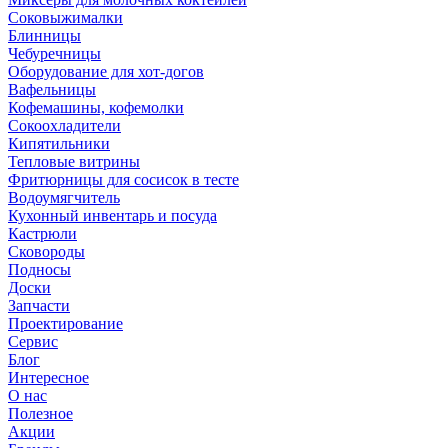
Соковыжималки
Блинницы
Чебуречницы
Оборудование для хот-догов
Вафельницы
Кофемашины, кофемолки
Сокоохладители
Кипятильники
Тепловые витрины
Фритюрницы для сосисок в тесте
Водоумягчитель
Кухонный инвентарь и посуда
Кастрюли
Сковороды
Подносы
Доски
Запчасти
Проектирование
Сервис
Блог
Интересное
О нас
Полезное
Акции