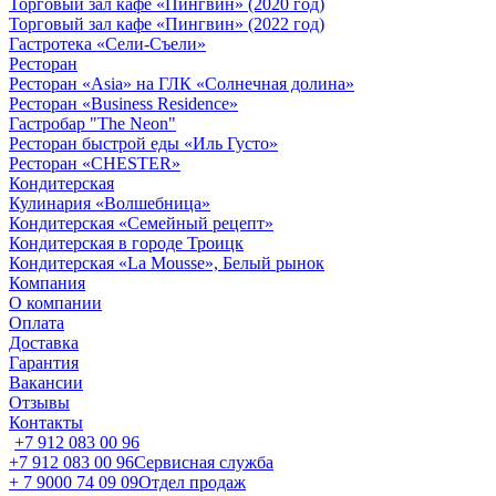
Торговый зал кафе «Пингвин» (2020 год)
Торговый зал кафе «Пингвин» (2022 год)
Гастротека «Сели-Съели»
Ресторан
Ресторан «Asia» на ГЛК «Солнечная долина»
Ресторан «Business Residence»
Гастробар "The Neon"
Ресторан быстрой еды «Иль Густо»
Ресторан «CHESTER»
Кондитерская
Кулинария «Волшебница»
Кондитерская «Семейный рецепт»
Кондитерская в городе Троицк
Кондитерская «La Mousse», Белый рынок
Компания
О компании
Оплата
Доставка
Гарантия
Вакансии
Отзывы
Контакты
+7 912 083 00 96
+7 912 083 00 96
Сервисная служба
+ 7 9000 74 09 09
Отдел продаж