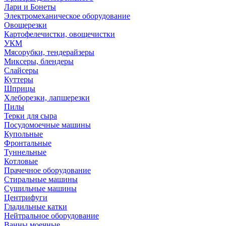
Лари и Бонеты
Электромеханическое оборудование
Овощерезки
Картофелечистки, овощечистки
УКМ
Мясорубки, тендерайзеры
Миксеры, блендеры
Слайсеры
Куттеры
Шприцы
Хлеборезки, лапшерезки
Пилы
Терки для сыра
Посудомоечные машины
Купольные
Фронтальные
Туннельные
Котловые
Прачечное оборудование
Стиральные машины
Сушильные машины
Центрифуги
Гладильные катки
Нейтральное оборудование
Ванны моечные