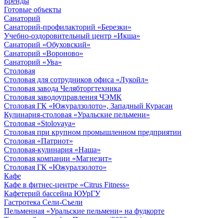
Бренды
Готовые объекты
Санаторий
Санаторий-профилакторий «Березки»
Учебно-оздоровительный центр «Икша»
Санаторий «Обуховский»
Санаторий «Вороново»
Санаторий «Ува»
Столовая
Столовая для сотрудников офиса «Лукойл»
Столовая завода Челябторгтехника
Столовая заводоуправления ЧЭМК
Столовая ГК «Южуралзолото», Западный Курасан
Кулинария-столовая «Уральские пельмени»
Столовая «Stolovaya»
Столовая при крупном промышленном предприятии
Столовая «Патриот»
Столовая-кулинария «Наша»
Столовая компании «Магнезит»
Столовая ГК «Южуралзолото»
Кафе
Кафе в фитнес-центре «Citrus Fitness»
Кафетерий бассейна ЮУрГУ
Гастротека Сели-Съели
Пельменная «Уральские пельмени» на фудкорте