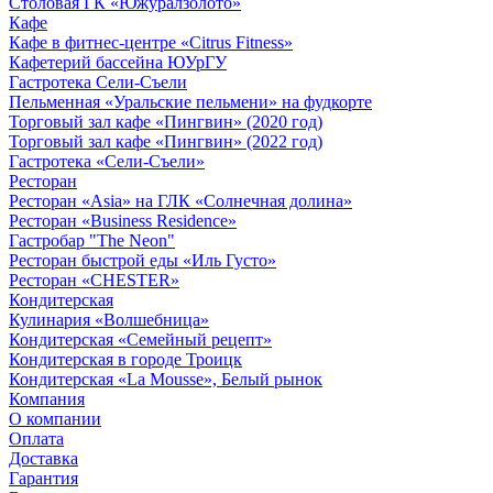
Столовая ГК «Южуралзолото»
Кафе
Кафе в фитнес-центре «Citrus Fitness»
Кафетерий бассейна ЮУрГУ
Гастротека Сели-Съели
Пельменная «Уральские пельмени» на фудкорте
Торговый зал кафе «Пингвин» (2020 год)
Торговый зал кафе «Пингвин» (2022 год)
Гастротека «Сели-Съели»
Ресторан
Ресторан «Asia» на ГЛК «Солнечная долина»
Ресторан «Business Residence»
Гастробар "The Neon"
Ресторан быстрой еды «Иль Густо»
Ресторан «CHESTER»
Кондитерская
Кулинария «Волшебница»
Кондитерская «Семейный рецепт»
Кондитерская в городе Троицк
Кондитерская «La Mousse», Белый рынок
Компания
О компании
Оплата
Доставка
Гарантия