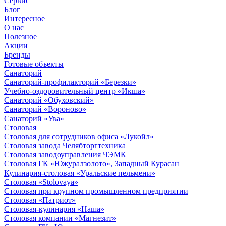
Сервис
Блог
Интересное
О нас
Полезное
Акции
Бренды
Готовые объекты
Санаторий
Санаторий-профилакторий «Березки»
Учебно-оздоровительный центр «Икша»
Санаторий «Обуховский»
Санаторий «Вороново»
Санаторий «Ува»
Столовая
Столовая для сотрудников офиса «Лукойл»
Столовая завода Челябторгтехника
Столовая заводоуправления ЧЭМК
Столовая ГК «Южуралзолото», Западный Курасан
Кулинария-столовая «Уральские пельмени»
Столовая «Stolovaya»
Столовая при крупном промышленном предприятии
Столовая «Патриот»
Столовая-кулинария «Наша»
Столовая компании «Магнезит»