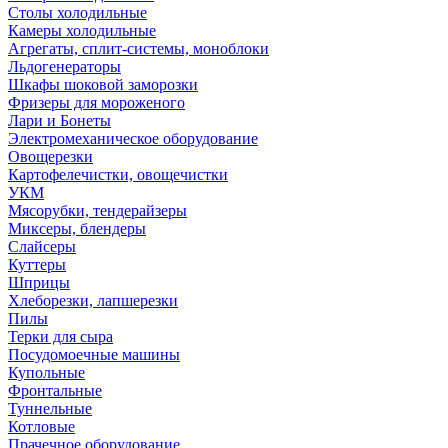
Столы холодильные
Камеры холодильные
Агрегаты, сплит-системы, моноблоки
Льдогенераторы
Шкафы шоковой заморозки
Фризеры для мороженого
Лари и Бонеты
Электромеханическое оборудование
Овощерезки
Картофелечистки, овощечистки
УКМ
Мясорубки, тендерайзеры
Миксеры, блендеры
Слайсеры
Куттеры
Шприцы
Хлеборезки, лапшерезки
Пилы
Терки для сыра
Посудомоечные машины
Купольные
Фронтальные
Туннельные
Котловые
Прачечное оборудование