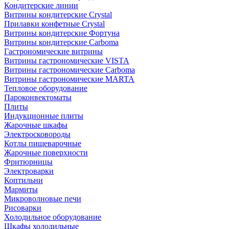
Кондитерские линии
Витрины кондитерские Crystal
Прилавки конфетные Crystal
Витрины кондитерские Фортуна
Витрины кондитерские Carboma
Гастрономические витрины
Витрины гастрономические VISTA
Витрины гастрономические Carboma
Витрины гастрономические MARTA
Тепловое оборудование
Пароконвектоматы
Плиты
Индукционные плиты
Жарочные шкафы
Электросковороды
Котлы пищеварочные
Жарочные поверхности
Фритюрницы
Электроварки
Коптильни
Мармиты
Микроволновые печи
Рисоварки
Холодильное оборудование
Шкафы холодильные