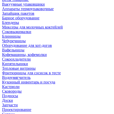
Вакуумные упаковщики
Аппараты термоупаковочные
Запайщик пакетов
Барное оборудование
Блендеры
Миксеры для молочных коктейлей
Соковыжималки
Блинницы
Чебуречницы
Оборудование для хот-догов
Вафельницы
Кофемашины, кофемолки
Сокоохладители
Кипятильники
Тепловые витрины
Фритюрницы для сосисок в тесте
Водоумягчитель
Кухонный инвентарь и посуда
Кастрюли
Сковороды
Подносы
Доски
Запчасти
Проектирование