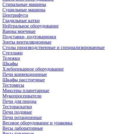
Стиральные машины
Сушильные машины
Центрифуги
Гладильные катки
Нейтральное оборудование
Ванны моечные
Подставки, подтоварники
Зонты вентиляционные
Столы производственные и специализированные
Стеллажи
Тележки
Шкафы
Хлебопекарное оборудование
Печи конвекционные
Шкафы расстоечные
Тестомесы
Миксеры планетарные
Мукопросеиватели
Печи для пиццы
Тестораскатки
Печи подовые
Печи ротационные
Весовое оборудование и упаковка
Весы лабораторные
Весы товарные