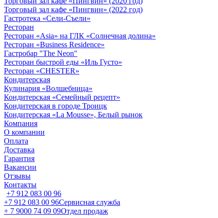
Торговый зал кафе «Пингвин» (2020 год)
Торговый зал кафе «Пингвин» (2022 год)
Гастротека «Сели-Съели»
Ресторан
Ресторан «Asia» на ГЛК «Солнечная долина»
Ресторан «Business Residence»
Гастробар "The Neon"
Ресторан быстрой еды «Иль Густо»
Ресторан «CHESTER»
Кондитерская
Кулинария «Волшебница»
Кондитерская «Семейный рецепт»
Кондитерская в городе Троицк
Кондитерская «La Mousse», Белый рынок
Компания
О компании
Оплата
Доставка
Гарантия
Вакансии
Отзывы
Контакты
+7 912 083 00 96
+7 912 083 00 96
Сервисная служба
+ 7 9000 74 09 09
Отдел продаж