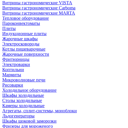
Витрины гастрономические VISTA
Витрины гастрономические Carboma
Витрины гастрономические MARTA
Тепловое оборудование
Пароконвектоматы
Плиты
Индукционные плиты
Жарочные шкафы
Электросковороды
Котлы пищеварочные
Жарочные поверхности
Фритюрницы
Электроварки
Коптильни
Мармиты
Микроволновые печи
Рисоварки
Холодильное оборудование
Шкафы холодильные
Столы холодильные
Камеры холодильные
Агрегаты, сплит-системы, моноблоки
Льдогенераторы
Шкафы шоковой заморозки
Фризеры для мороженого