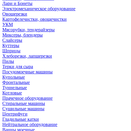
Лари и Бонеты
Электромеханическое оборудование
Овощерезки
Картофелечистки, овощечистки
УКМ
Мясорубки, тендерайзеры
Миксеры, блендеры
Слайсеры
Куттеры
Шприцы
Хлеборезки, лапшерезки
Пилы
Терки для сыра
Посудомоечные машины
Купольные
Фронтальные
Туннельные
Котловые
Прачечное оборудование
Стиральные машины
Сушильные машины
Центрифуги
Гладильные катки
Нейтральное оборудование
Ванны моечные