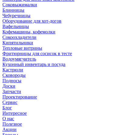
Соковыжималки
Блинницы
Чебуречницы
Оборудование для хот-догов
Вафельницы
Кофемашины, кофемолки
Сокоохладители
Кипятильники
Тепловые витрины
Фритюрницы для сосисок в тесте
Водоумягчитель
Кухонный инвентарь и посуда
Кастрюли
Сковороды
Подносы
Доски
Запчасти
Проектирование
Сервис
Блог
Интересное
О нас
Полезное
Акции
Бренды