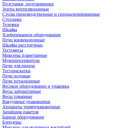
Подставки, подтоварники
Зонты вентиляционные
Столы производственные и специализированные
Стеллажи
Тележки
Шкафы
Хлебопекарное оборудование
Печи конвекционные
Шкафы расстоечные
Тестомесы
Миксеры планетарные
Мукопросеиватели
Печи для пиццы
Тестораскатки
Печи подовые
Печи ротационные
Весовое оборудование и упаковка
Весы лабораторные
Весы товарные
Вакуумные упаковщики
Аппараты термоупаковочные
Запайщик пакетов
Барное оборудование
Блендеры
Миксеры для молочных коктейлей