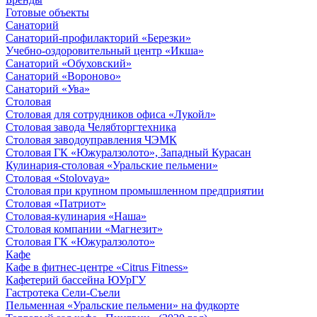
Готовые объекты
Санаторий
Санаторий-профилакторий «Березки»
Учебно-оздоровительный центр «Икша»
Санаторий «Обуховский»
Санаторий «Вороново»
Санаторий «Ува»
Столовая
Столовая для сотрудников офиса «Лукойл»
Столовая завода Челябторгтехника
Столовая заводоуправления ЧЭМК
Столовая ГК «Южуралзолото», Западный Курасан
Кулинария-столовая «Уральские пельмени»
Столовая «Stolovaya»
Столовая при крупном промышленном предприятии
Столовая «Патриот»
Столовая-кулинария «Наша»
Столовая компании «Магнезит»
Столовая ГК «Южуралзолото»
Кафе
Кафе в фитнес-центре «Citrus Fitness»
Кафетерий бассейна ЮУрГУ
Гастротека Сели-Съели
Пельменная «Уральские пельмени» на фудкорте