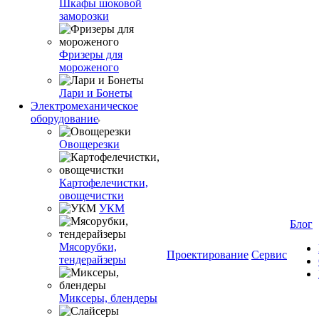
Шкафы шоковой
заморозки
Фризеры для
мороженого
Лари и Бонеты
Электромеханическое
оборудование
Овощерезки
Картофелечистки,
овощечистки
УКМ
Блог
Мясорубки,
Проектирование
Сервис
тендерайзеры
Миксеры, блендеры