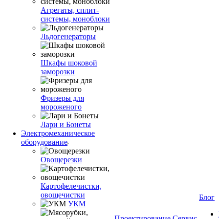
Агрегаты, сплит-
системы, моноблоки
Льдогенераторы
Шкафы шоковой
заморозки
Фризеры для
мороженого
Лари и Бонеты
Электромеханическое
оборудование
Овощерезки
Картофелечистки,
овощечистки
Блог
УКМ
Проектирование
Сервис