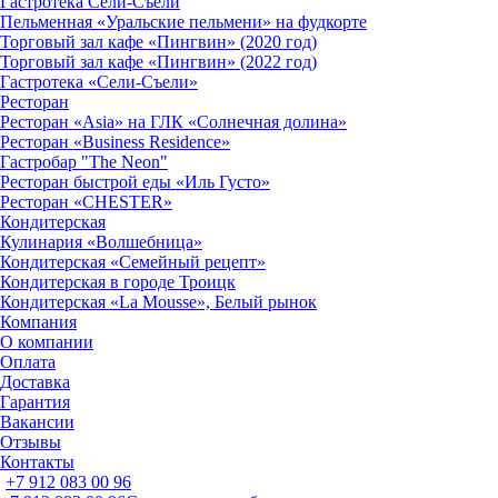
Гастротека Сели-Съели
Пельменная «Уральские пельмени» на фудкорте
Торговый зал кафе «Пингвин» (2020 год)
Торговый зал кафе «Пингвин» (2022 год)
Гастротека «Сели-Съели»
Ресторан
Ресторан «Asia» на ГЛК «Солнечная долина»
Ресторан «Business Residence»
Гастробар "The Neon"
Ресторан быстрой еды «Иль Густо»
Ресторан «CHESTER»
Кондитерская
Кулинария «Волшебница»
Кондитерская «Семейный рецепт»
Кондитерская в городе Троицк
Кондитерская «La Mousse», Белый рынок
Компания
О компании
Оплата
Доставка
Гарантия
Вакансии
Отзывы
Контакты
+7 912 083 00 96