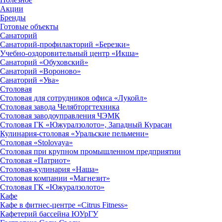
Акции
Бренды
Готовые объекты
Санаторий
Санаторий-профилакторий «Березки»
Учебно-оздоровительный центр «Икша»
Санаторий «Обуховский»
Санаторий «Вороново»
Санаторий «Ува»
Столовая
Столовая для сотрудников офиса «Лукойл»
Столовая завода Челябторгтехника
Столовая заводоуправления ЧЭМК
Столовая ГК «Южуралзолото», Западный Курасан
Кулинария-столовая «Уральские пельмени»
Столовая «Stolovaya»
Столовая при крупном промышленном предприятии
Столовая «Патриот»
Столовая-кулинария «Наша»
Столовая компании «Магнезит»
Столовая ГК «Южуралзолото»
Кафе
Кафе в фитнес-центре «Citrus Fitness»
Кафетерий бассейна ЮУрГУ