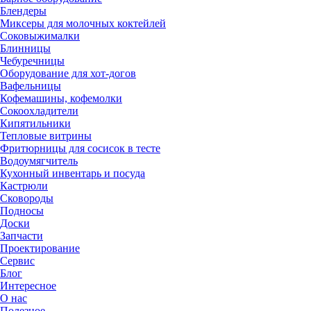
Блендеры
Миксеры для молочных коктейлей
Соковыжималки
Блинницы
Чебуречницы
Оборудование для хот-догов
Вафельницы
Кофемашины, кофемолки
Сокоохладители
Кипятильники
Тепловые витрины
Фритюрницы для сосисок в тесте
Водоумягчитель
Кухонный инвентарь и посуда
Кастрюли
Сковороды
Подносы
Доски
Запчасти
Проектирование
Сервис
Блог
Интересное
О нас
Полезное