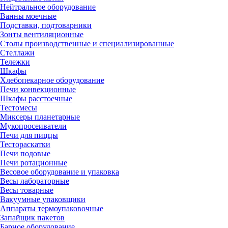
Нейтральное оборудование
Ванны моечные
Подставки, подтоварники
Зонты вентиляционные
Столы производственные и специализированные
Стеллажи
Тележки
Шкафы
Хлебопекарное оборудование
Печи конвекционные
Шкафы расстоечные
Тестомесы
Миксеры планетарные
Мукопросеиватели
Печи для пиццы
Тестораскатки
Печи подовые
Печи ротационные
Весовое оборудование и упаковка
Весы лабораторные
Весы товарные
Вакуумные упаковщики
Аппараты термоупаковочные
Запайщик пакетов
Барное оборудование