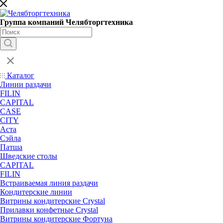
Группа компаний Челябторгтехника
Каталог
Линии раздачи
FILIN
CAPITAL
CASE
CITY
Аста
Сэйла
Патша
Шведские столы
CAPITAL
FILIN
Встраиваемая линия раздачи
Кондитерские линии
Витрины кондитерские Crystal
Прилавки конфетные Crystal
Витрины кондитерские Фортуна