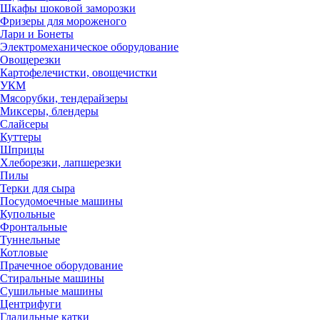
Шкафы шоковой заморозки
Фризеры для мороженого
Лари и Бонеты
Электромеханическое оборудование
Овощерезки
Картофелечистки, овощечистки
УКМ
Мясорубки, тендерайзеры
Миксеры, блендеры
Слайсеры
Куттеры
Шприцы
Хлеборезки, лапшерезки
Пилы
Терки для сыра
Посудомоечные машины
Купольные
Фронтальные
Туннельные
Котловые
Прачечное оборудование
Стиральные машины
Сушильные машины
Центрифуги
Гладильные катки