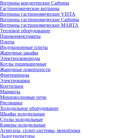
Витрины кондитерские Carboma
Гастрономические витрины
Витрины гастрономические VISTA
Витрины гастрономические Carboma
Витрины гастрономические MARTA
Тепловое оборудование
Пароконвектоматы
Плиты
Индукционные плиты
Жарочные шкафы
Электросковороды
Котлы пищеварочные
Жарочные поверхности
Фритюрницы
Электроварки
Коптильни
Мармиты
Микроволновые печи
Рисоварки
Холодильное оборудование
Шкафы холодильные
Столы холодильные
Камеры холодильные
Агрегаты, сплит-системы, моноблоки
Льдогенераторы