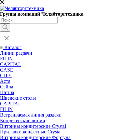
Группа компаний Челябторгтехника
Каталог
Линии раздачи
FILIN
CAPITAL
CASE
CITY
Аста
Сэйла
Патша
Шведские столы
CAPITAL
FILIN
Встраиваемая линия раздачи
Кондитерские линии
Витрины кондитерские Crystal
Прилавки конфетные Crystal
Витрины кондитерские Фортуна