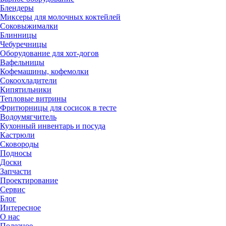
Блендеры
Миксеры для молочных коктейлей
Соковыжималки
Блинницы
Чебуречницы
Оборудование для хот-догов
Вафельницы
Кофемашины, кофемолки
Сокоохладители
Кипятильники
Тепловые витрины
Фритюрницы для сосисок в тесте
Водоумягчитель
Кухонный инвентарь и посуда
Кастрюли
Сковороды
Подносы
Доски
Запчасти
Проектирование
Сервис
Блог
Интересное
О нас
Полезное