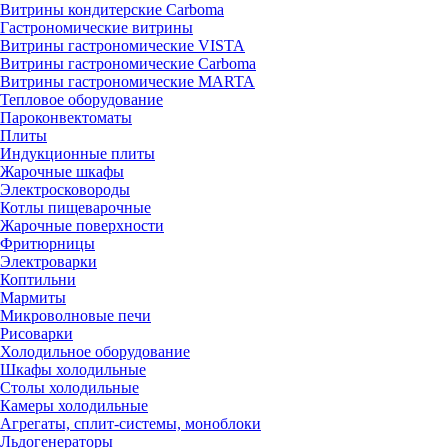
Витрины кондитерские Carboma
Гастрономические витрины
Витрины гастрономические VISTA
Витрины гастрономические Carboma
Витрины гастрономические MARTA
Тепловое оборудование
Пароконвектоматы
Плиты
Индукционные плиты
Жарочные шкафы
Электросковороды
Котлы пищеварочные
Жарочные поверхности
Фритюрницы
Электроварки
Коптильни
Мармиты
Микроволновые печи
Рисоварки
Холодильное оборудование
Шкафы холодильные
Столы холодильные
Камеры холодильные
Агрегаты, сплит-системы, моноблоки
Льдогенераторы