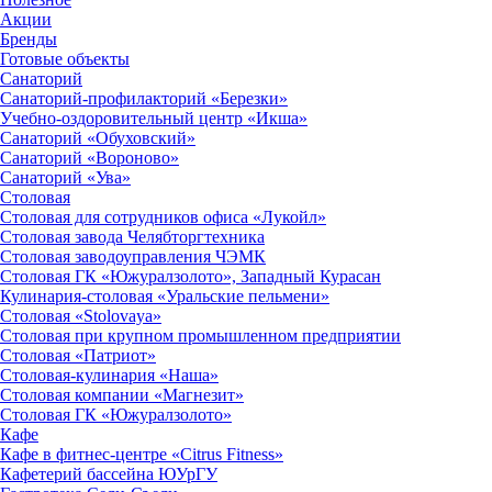
Акции
Бренды
Готовые объекты
Санаторий
Санаторий-профилакторий «Березки»
Учебно-оздоровительный центр «Икша»
Санаторий «Обуховский»
Санаторий «Вороново»
Санаторий «Ува»
Столовая
Столовая для сотрудников офиса «Лукойл»
Столовая завода Челябторгтехника
Столовая заводоуправления ЧЭМК
Столовая ГК «Южуралзолото», Западный Курасан
Кулинария-столовая «Уральские пельмени»
Столовая «Stolovaya»
Столовая при крупном промышленном предприятии
Столовая «Патриот»
Столовая-кулинария «Наша»
Столовая компании «Магнезит»
Столовая ГК «Южуралзолото»
Кафе
Кафе в фитнес-центре «Citrus Fitness»
Кафетерий бассейна ЮУрГУ