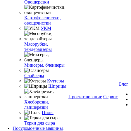
Овощерезки
Картофелечистки,
овощечистки
УКМ
Мясорубки,
тендерайзеры
Миксеры, блендеры
Слайсеры
Куттеры
Блог
Шприцы
Проектирование
Сервис
Хлеборезки,
лапшерезки
Пилы
Терки для сыра
Посудомоечные машины