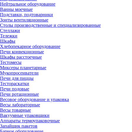
Нейтральное оборудование
Ванны моечные
Подставки, подтоварники
Зонты вентиляционные
Столы производственные и специализированные
Стеллажи
Тележки
Шкафы
Хлебопекарное оборудование
Печи конвекционные
Шкафы расстоечные
Тестомесы
Миксеры планетарные
Мукопросеиватели
Печи для пиццы
Тестораскатки
Печи подовые
Печи ротационные
Весовое оборудование и упаковка
Весы лабораторные
Весы товарные
Вакуумные упаковщики
Аппараты термоупаковочные
Запайщик пакетов
Барное оборудование