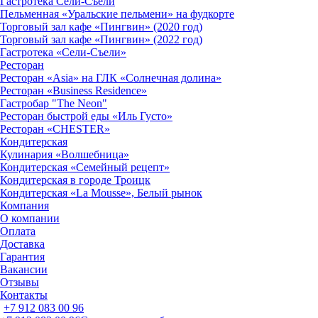
Гастротека Сели-Съели
Пельменная «Уральские пельмени» на фудкорте
Торговый зал кафе «Пингвин» (2020 год)
Торговый зал кафе «Пингвин» (2022 год)
Гастротека «Сели-Съели»
Ресторан
Ресторан «Asia» на ГЛК «Солнечная долина»
Ресторан «Business Residence»
Гастробар "The Neon"
Ресторан быстрой еды «Иль Густо»
Ресторан «CHESTER»
Кондитерская
Кулинария «Волшебница»
Кондитерская «Семейный рецепт»
Кондитерская в городе Троицк
Кондитерская «La Mousse», Белый рынок
Компания
О компании
Оплата
Доставка
Гарантия
Вакансии
Отзывы
Контакты
+7 912 083 00 96