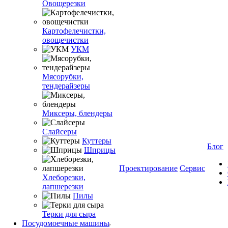
Овощерезки
Картофелечистки,
овощечистки
УКМ
Мясорубки,
тендерайзеры
Миксеры, блендеры
Слайсеры
Куттеры
Блог
Шприцы
Проектирование
Сервис
Хлеборезки,
лапшерезки
Пилы
Терки для сыра
Посудомоечные машины