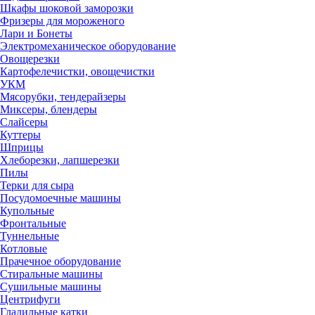
Шкафы шоковой заморозки
Фризеры для мороженого
Лари и Бонеты
Электромеханическое оборудование
Овощерезки
Картофелечистки, овощечистки
УКМ
Мясорубки, тендерайзеры
Миксеры, блендеры
Слайсеры
Куттеры
Шприцы
Хлеборезки, лапшерезки
Пилы
Терки для сыра
Посудомоечные машины
Купольные
Фронтальные
Туннельные
Котловые
Прачечное оборудование
Стиральные машины
Сушильные машины
Центрифуги
Гладильные катки