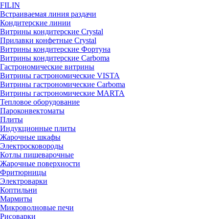
FILIN
Встраиваемая линия раздачи
Кондитерские линии
Витрины кондитерские Crystal
Прилавки конфетные Crystal
Витрины кондитерские Фортуна
Витрины кондитерские Carboma
Гастрономические витрины
Витрины гастрономические VISTA
Витрины гастрономические Carboma
Витрины гастрономические MARTA
Тепловое оборудование
Пароконвектоматы
Плиты
Индукционные плиты
Жарочные шкафы
Электросковороды
Котлы пищеварочные
Жарочные поверхности
Фритюрницы
Электроварки
Коптильни
Мармиты
Микроволновые печи
Рисоварки