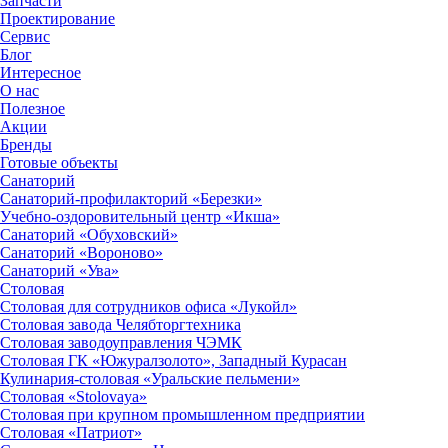
Запчасти
Проектирование
Сервис
Блог
Интересное
О нас
Полезное
Акции
Бренды
Готовые объекты
Санаторий
Санаторий-профилакторий «Березки»
Учебно-оздоровительный центр «Икша»
Санаторий «Обуховский»
Санаторий «Вороново»
Санаторий «Ува»
Столовая
Столовая для сотрудников офиса «Лукойл»
Столовая завода Челябторгтехника
Столовая заводоуправления ЧЭМК
Столовая ГК «Южуралзолото», Западный Курасан
Кулинария-столовая «Уральские пельмени»
Столовая «Stolovaya»
Столовая при крупном промышленном предприятии
Столовая «Патриот»