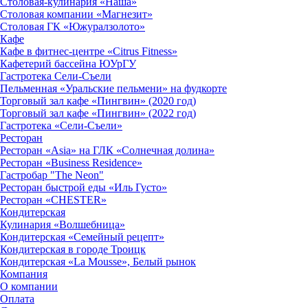
Столовая-кулинария «Наша»
Столовая компании «Магнезит»
Столовая ГК «Южуралзолото»
Кафе
Кафе в фитнес-центре «Citrus Fitness»
Кафетерий бассейна ЮУрГУ
Гастротека Сели-Съели
Пельменная «Уральские пельмени» на фудкорте
Торговый зал кафе «Пингвин» (2020 год)
Торговый зал кафе «Пингвин» (2022 год)
Гастротека «Сели-Съели»
Ресторан
Ресторан «Asia» на ГЛК «Солнечная долина»
Ресторан «Business Residence»
Гастробар "The Neon"
Ресторан быстрой еды «Иль Густо»
Ресторан «CHESTER»
Кондитерская
Кулинария «Волшебница»
Кондитерская «Семейный рецепт»
Кондитерская в городе Троицк
Кондитерская «La Mousse», Белый рынок
Компания
О компании
Оплата