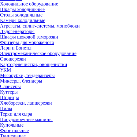
Холодильное оборудование
Шкафы холодильные
Столы холодильные
Камеры холодильные
Агрегаты, сплит-системы, моноблоки
Льдогенераторы
Шкафы шоковой заморозки
Фризеры для мороженого
Лари и Бонеты
Электромеханическое оборудование
Овощерезки
Картофелечистки, овощечистки
УКМ
Мясорубки, тендерайзеры
Миксеры, блендеры
Слайсеры
Куттеры
Шприцы
Хлеборезки, лапшерезки
Пилы
Терки для сыра
Посудомоечные машины
Купольные
Фронтальные
Туннельные