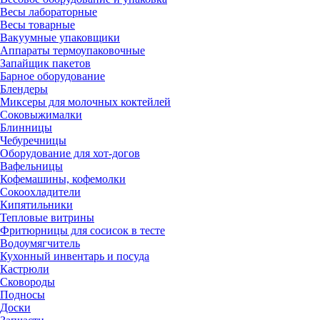
Весы лабораторные
Весы товарные
Вакуумные упаковщики
Аппараты термоупаковочные
Запайщик пакетов
Барное оборудование
Блендеры
Миксеры для молочных коктейлей
Соковыжималки
Блинницы
Чебуречницы
Оборудование для хот-догов
Вафельницы
Кофемашины, кофемолки
Сокоохладители
Кипятильники
Тепловые витрины
Фритюрницы для сосисок в тесте
Водоумягчитель
Кухонный инвентарь и посуда
Кастрюли
Сковороды
Подносы
Доски