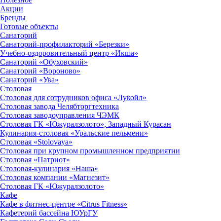
Акции
Бренды
Готовые объекты
Санаторий
Санаторий-профилакторий «Березки»
Учебно-оздоровительный центр «Икша»
Санаторий «Обуховский»
Санаторий «Вороново»
Санаторий «Ува»
Столовая
Столовая для сотрудников офиса «Лукойл»
Столовая завода Челябторгтехника
Столовая заводоуправления ЧЭМК
Столовая ГК «Южуралзолото», Западный Курасан
Кулинария-столовая «Уральские пельмени»
Столовая «Stolovaya»
Столовая при крупном промышленном предприятии
Столовая «Патриот»
Столовая-кулинария «Наша»
Столовая компании «Магнезит»
Столовая ГК «Южуралзолото»
Кафе
Кафе в фитнес-центре «Citrus Fitness»
Кафетерий бассейна ЮУрГУ