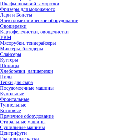
Шкафы шоковой заморозки
Фризеры для мороженого
Лари и Бонеты
Электромеханическое оборудование
Овощерезки
Картофелечистки, овощечистки
УКМ
Мясорубки, тендерайзеры
Миксеры, блендеры
Слайсеры
Куттеры
Шприцы
Хлеборезки, лапшерезки
Пилы
Терки для сыра
Посудомоечные машины
Купольные
Фронтальные
Туннельные
Котловые
Прачечное оборудование
Стиральные машины
Сушильные машины
Центрифуги
Гладильные катки