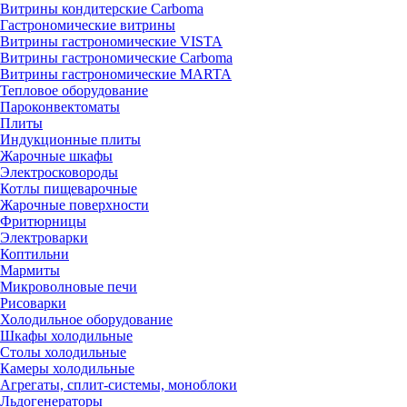
Витрины кондитерские Carboma
Гастрономические витрины
Витрины гастрономические VISTA
Витрины гастрономические Carboma
Витрины гастрономические MARTA
Тепловое оборудование
Пароконвектоматы
Плиты
Индукционные плиты
Жарочные шкафы
Электросковороды
Котлы пищеварочные
Жарочные поверхности
Фритюрницы
Электроварки
Коптильни
Мармиты
Микроволновые печи
Рисоварки
Холодильное оборудование
Шкафы холодильные
Столы холодильные
Камеры холодильные
Агрегаты, сплит-системы, моноблоки
Льдогенераторы