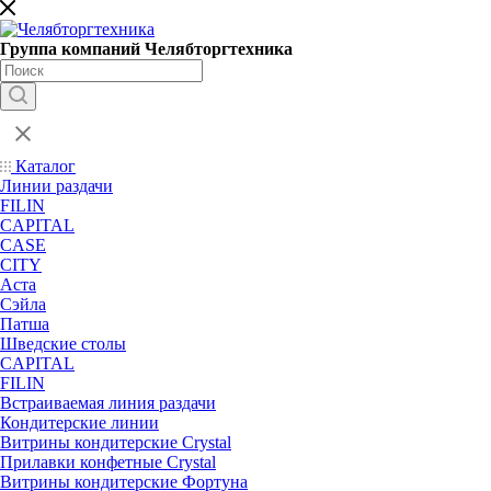
Группа компаний Челябторгтехника
Каталог
Линии раздачи
FILIN
CAPITAL
CASE
CITY
Аста
Сэйла
Патша
Шведские столы
CAPITAL
FILIN
Встраиваемая линия раздачи
Кондитерские линии
Витрины кондитерские Crystal
Прилавки конфетные Crystal
Витрины кондитерские Фортуна