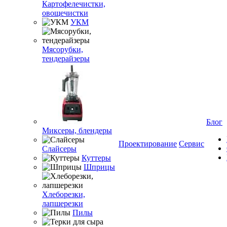
Картофелечистки,
овощечистки
УКМ
Мясорубки,
тендерайзеры
Блог
Миксеры, блендеры
Проектирование
Сервис
Слайсеры
Куттеры
Шприцы
Хлеборезки,
лапшерезки
Пилы