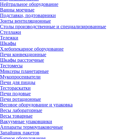
Нейтральное оборудование
Ванны моечные
Подставки, подтоварники
Зонты вентиляционные
Столы производственные и специализированные
Стеллажи
Тележки
Шкафы
Хлебопекарное оборудование
Печи конвекционные
Шкафы расстоечные
Тестомесы
Миксеры планетарные
Мукопросеиватели
Печи для пиццы
Тестораскатки
Печи подовые
Печи ротационные
Весовое оборудование и упаковка
Весы лабораторные
Весы товарные
Вакуумные упаковщики
Аппараты термоупаковочные
Запайщик пакетов
Барное оборудование