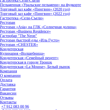
Гастротека Сели-Съели
Пельменная «Уральские пельмени» на фудкорте
Торговый зал кафе «Пингвин» (2020 год)
Торговый зал кафе «Пингвин» (2022 год)
Гастротека «Сели-Съели»
Ресторан
Ресторан «Asia» на ГЛК «Солнечная долина»
Ресторан «Business Residence»
Гастробар "The Neon"
Ресторан быстрой еды «Иль Густо»
Ресторан «CHESTER»
Кондитерская
Кулинария «Волшебница»
Кондитерская «Семейный рецепт»
Кондитерская в городе Троицк
Кондитерская «La Mousse», Белый рынок
Компания
О компании
Оплата
Доставка
Гарантия
Вакансии
Отзывы
Контакты
+7 912 083 00 96