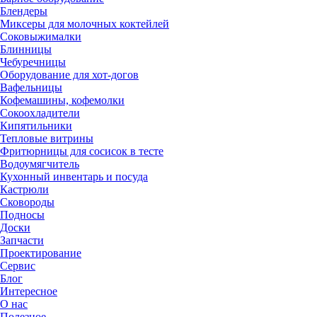
Блендеры
Миксеры для молочных коктейлей
Соковыжималки
Блинницы
Чебуречницы
Оборудование для хот-догов
Вафельницы
Кофемашины, кофемолки
Сокоохладители
Кипятильники
Тепловые витрины
Фритюрницы для сосисок в тесте
Водоумягчитель
Кухонный инвентарь и посуда
Кастрюли
Сковороды
Подносы
Доски
Запчасти
Проектирование
Сервис
Блог
Интересное
О нас
Полезное