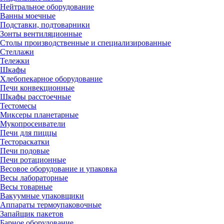
Нейтральное оборудование
Ванны моечные
Подставки, подтоварники
Зонты вентиляционные
Столы производственные и специализированные
Стеллажи
Тележки
Шкафы
Хлебопекарное оборудование
Печи конвекционные
Шкафы расстоечные
Тестомесы
Миксеры планетарные
Мукопросеиватели
Печи для пиццы
Тестораскатки
Печи подовые
Печи ротационные
Весовое оборудование и упаковка
Весы лабораторные
Весы товарные
Вакуумные упаковщики
Аппараты термоупаковочные
Запайщик пакетов
Барное оборудование