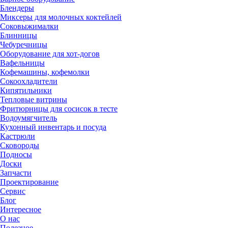
Блендеры
Миксеры для молочных коктейлей
Соковыжималки
Блинницы
Чебуречницы
Оборудование для хот-догов
Вафельницы
Кофемашины, кофемолки
Сокоохладители
Кипятильники
Тепловые витрины
Фритюрницы для сосисок в тесте
Водоумягчитель
Кухонный инвентарь и посуда
Кастрюли
Сковороды
Подносы
Доски
Запчасти
Проектирование
Сервис
Блог
Интересное
О нас
Полезное