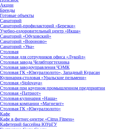
Акции
Бренды
Готовые объекты
Санаторий
Санаторий-профилакторий «Березки»
Учебно-оздоровительный центр «Икша»
Санаторий «Обуховский»
Санаторий «Вороново»
Санаторий «Ува»
Столовая
Столовая для сотрудников офиса «Лукойл»
Столовая завода Челябторгтехника
Столовая заводоуправления ЧЭМК
Столовая ГК «Южуралзолото», Западный Курасан
Кулинария-столовая «Уральские пельмени»
Столовая «Stolovaya»
Столовая при крупном промышленном предприятии
Столовая «Патриот»
Столовая-кулинария «Наша»
Столовая компании «Магнезит»
Столовая ГК «Южуралзолото»
Кафе
Кафе в фитнес-центре «Citrus Fitness»
Кафетерий бассейна ЮУрГУ