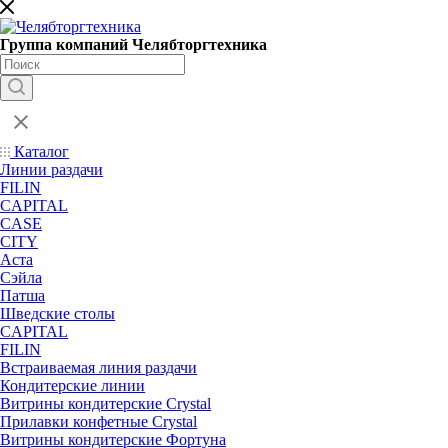
Группа компаний Челябторгтехника
Каталог
Линии раздачи
FILIN
CAPITAL
CASE
CITY
Аста
Сэйла
Патша
Шведские столы
CAPITAL
FILIN
Встраиваемая линия раздачи
Кондитерские линии
Витрины кондитерские Crystal
Прилавки конфетные Crystal
Витрины кондитерские Фортуна