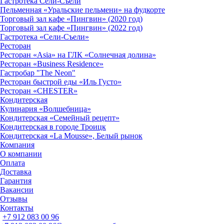
Гастротека Сели-Съели
Пельменная «Уральские пельмени» на фудкорте
Торговый зал кафе «Пингвин» (2020 год)
Торговый зал кафе «Пингвин» (2022 год)
Гастротека «Сели-Съели»
Ресторан
Ресторан «Asia» на ГЛК «Солнечная долина»
Ресторан «Business Residence»
Гастробар "The Neon"
Ресторан быстрой еды «Иль Густо»
Ресторан «CHESTER»
Кондитерская
Кулинария «Волшебница»
Кондитерская «Семейный рецепт»
Кондитерская в городе Троицк
Кондитерская «La Mousse», Белый рынок
Компания
О компании
Оплата
Доставка
Гарантия
Вакансии
Отзывы
Контакты
+7 912 083 00 96