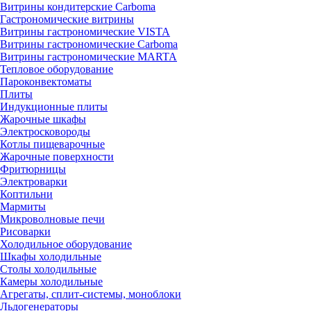
Витрины кондитерские Carboma
Гастрономические витрины
Витрины гастрономические VISTA
Витрины гастрономические Carboma
Витрины гастрономические MARTA
Тепловое оборудование
Пароконвектоматы
Плиты
Индукционные плиты
Жарочные шкафы
Электросковороды
Котлы пищеварочные
Жарочные поверхности
Фритюрницы
Электроварки
Коптильни
Мармиты
Микроволновые печи
Рисоварки
Холодильное оборудование
Шкафы холодильные
Столы холодильные
Камеры холодильные
Агрегаты, сплит-системы, моноблоки
Льдогенераторы