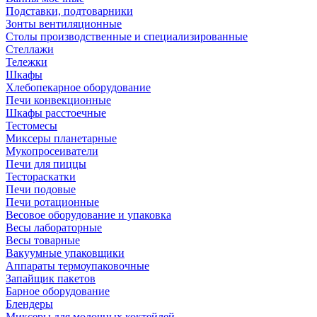
Подставки, подтоварники
Зонты вентиляционные
Столы производственные и специализированные
Стеллажи
Тележки
Шкафы
Хлебопекарное оборудование
Печи конвекционные
Шкафы расстоечные
Тестомесы
Миксеры планетарные
Мукопросеиватели
Печи для пиццы
Тестораскатки
Печи подовые
Печи ротационные
Весовое оборудование и упаковка
Весы лабораторные
Весы товарные
Вакуумные упаковщики
Аппараты термоупаковочные
Запайщик пакетов
Барное оборудование
Блендеры
Миксеры для молочных коктейлей