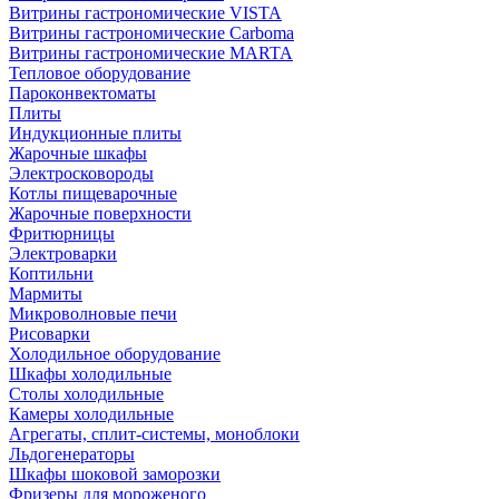
Витрины гастрономические VISTA
Витрины гастрономические Carboma
Витрины гастрономические MARTA
Тепловое оборудование
Пароконвектоматы
Плиты
Индукционные плиты
Жарочные шкафы
Электросковороды
Котлы пищеварочные
Жарочные поверхности
Фритюрницы
Электроварки
Коптильни
Мармиты
Микроволновые печи
Рисоварки
Холодильное оборудование
Шкафы холодильные
Столы холодильные
Камеры холодильные
Агрегаты, сплит-системы, моноблоки
Льдогенераторы
Шкафы шоковой заморозки
Фризеры для мороженого