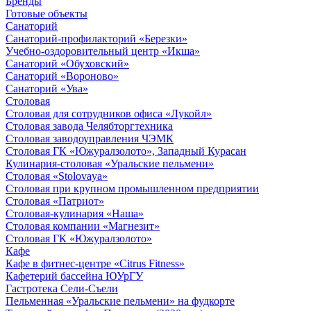
Бренды
Готовые объекты
Санаторий
Санаторий-профилакторий «Березки»
Учебно-оздоровительный центр «Икша»
Санаторий «Обуховский»
Санаторий «Вороново»
Санаторий «Ува»
Столовая
Столовая для сотрудников офиса «Лукойл»
Столовая завода Челябторгтехника
Столовая заводоуправления ЧЭМК
Столовая ГК «Южуралзолото», Западный Курасан
Кулинария-столовая «Уральские пельмени»
Столовая «Stolovaya»
Столовая при крупном промышленном предприятии
Столовая «Патриот»
Столовая-кулинария «Наша»
Столовая компании «Магнезит»
Столовая ГК «Южуралзолото»
Кафе
Кафе в фитнес-центре «Citrus Fitness»
Кафетерий бассейна ЮУрГУ
Гастротека Сели-Съели
Пельменная «Уральские пельмени» на фудкорте