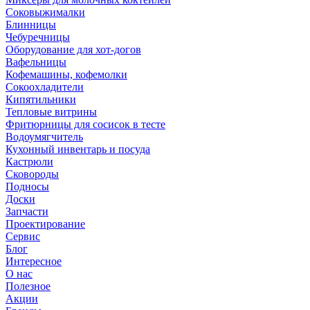
Соковыжималки
Блинницы
Чебуречницы
Оборудование для хот-догов
Вафельницы
Кофемашины, кофемолки
Сокоохладители
Кипятильники
Тепловые витрины
Фритюрницы для сосисок в тесте
Водоумягчитель
Кухонный инвентарь и посуда
Кастрюли
Сковороды
Подносы
Доски
Запчасти
Проектирование
Сервис
Блог
Интересное
О нас
Полезное
Акции