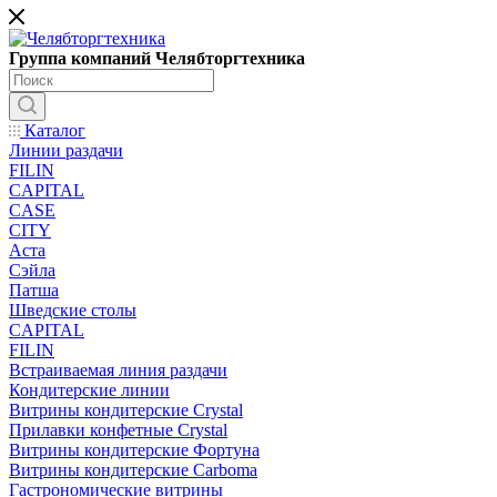
Группа компаний Челябторгтехника
Каталог
Линии раздачи
FILIN
CAPITAL
CASE
CITY
Аста
Сэйла
Патша
Шведские столы
CAPITAL
FILIN
Встраиваемая линия раздачи
Кондитерские линии
Витрины кондитерские Crystal
Прилавки конфетные Crystal
Витрины кондитерские Фортуна
Витрины кондитерские Carboma
Гастрономические витрины