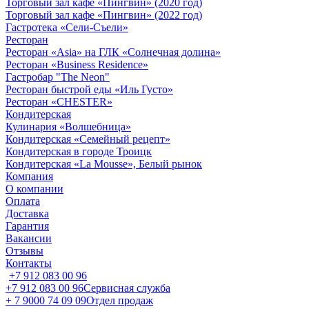
Торговый зал кафе «Пингвин» (2020 год)
Торговый зал кафе «Пингвин» (2022 год)
Гастротека «Сели-Съели»
Ресторан
Ресторан «Asia» на ГЛК «Солнечная долина»
Ресторан «Business Residence»
Гастробар "The Neon"
Ресторан быстрой еды «Иль Густо»
Ресторан «CHESTER»
Кондитерская
Кулинария «Волшебница»
Кондитерская «Семейный рецепт»
Кондитерская в городе Троицк
Кондитерская «La Mousse», Белый рынок
Компания
О компании
Оплата
Доставка
Гарантия
Вакансии
Отзывы
Контакты
+7 912 083 00 96
+7 912 083 00 96
Сервисная служба
+ 7 9000 74 09 09
Отдел продаж