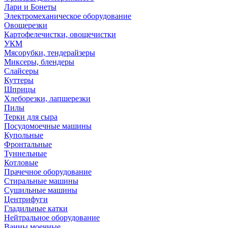
Лари и Бонеты
Электромеханическое оборудование
Овощерезки
Картофелечистки, овощечистки
УКМ
Мясорубки, тендерайзеры
Миксеры, блендеры
Слайсеры
Куттеры
Шприцы
Хлеборезки, лапшерезки
Пилы
Терки для сыра
Посудомоечные машины
Купольные
Фронтальные
Туннельные
Котловые
Прачечное оборудование
Стиральные машины
Сушильные машины
Центрифуги
Гладильные катки
Нейтральное оборудование
Ванны моечные