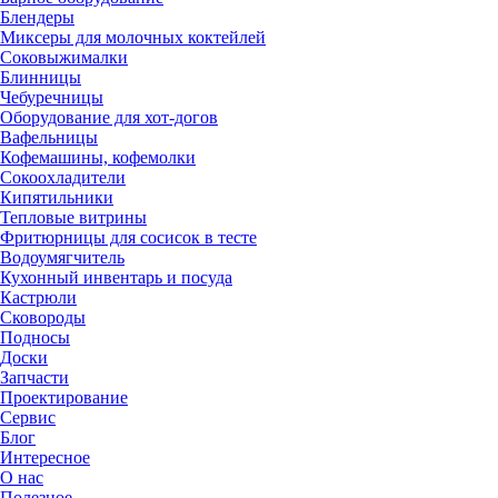
Блендеры
Миксеры для молочных коктейлей
Соковыжималки
Блинницы
Чебуречницы
Оборудование для хот-догов
Вафельницы
Кофемашины, кофемолки
Сокоохладители
Кипятильники
Тепловые витрины
Фритюрницы для сосисок в тесте
Водоумягчитель
Кухонный инвентарь и посуда
Кастрюли
Сковороды
Подносы
Доски
Запчасти
Проектирование
Сервис
Блог
Интересное
О нас
Полезное