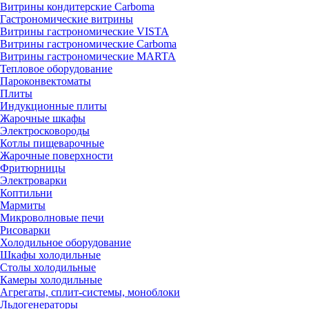
Витрины кондитерские Carboma
Гастрономические витрины
Витрины гастрономические VISTA
Витрины гастрономические Carboma
Витрины гастрономические MARTA
Тепловое оборудование
Пароконвектоматы
Плиты
Индукционные плиты
Жарочные шкафы
Электросковороды
Котлы пищеварочные
Жарочные поверхности
Фритюрницы
Электроварки
Коптильни
Мармиты
Микроволновые печи
Рисоварки
Холодильное оборудование
Шкафы холодильные
Столы холодильные
Камеры холодильные
Агрегаты, сплит-системы, моноблоки
Льдогенераторы