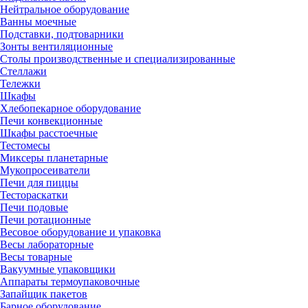
Нейтральное оборудование
Ванны моечные
Подставки, подтоварники
Зонты вентиляционные
Столы производственные и специализированные
Стеллажи
Тележки
Шкафы
Хлебопекарное оборудование
Печи конвекционные
Шкафы расстоечные
Тестомесы
Миксеры планетарные
Мукопросеиватели
Печи для пиццы
Тестораскатки
Печи подовые
Печи ротационные
Весовое оборудование и упаковка
Весы лабораторные
Весы товарные
Вакуумные упаковщики
Аппараты термоупаковочные
Запайщик пакетов
Барное оборудование