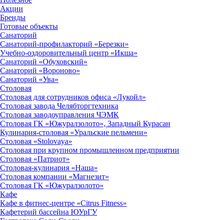
Акции
Бренды
Готовые объекты
Санаторий
Санаторий-профилакторий «Березки»
Учебно-оздоровительный центр «Икша»
Санаторий «Обуховский»
Санаторий «Вороново»
Санаторий «Ува»
Столовая
Столовая для сотрудников офиса «Лукойл»
Столовая завода Челябторгтехника
Столовая заводоуправления ЧЭМК
Столовая ГК «Южуралзолото», Западный Курасан
Кулинария-столовая «Уральские пельмени»
Столовая «Stolovaya»
Столовая при крупном промышленном предприятии
Столовая «Патриот»
Столовая-кулинария «Наша»
Столовая компании «Магнезит»
Столовая ГК «Южуралзолото»
Кафе
Кафе в фитнес-центре «Citrus Fitness»
Кафетерий бассейна ЮУрГУ