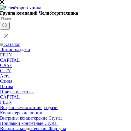
Группа компаний Челябторгтехника
Каталог
Линии раздачи
FILIN
CAPITAL
CASE
CITY
Аста
Сэйла
Патша
Шведские столы
CAPITAL
FILIN
Встраиваемая линия раздачи
Кондитерские линии
Витрины кондитерские Crystal
Прилавки конфетные Crystal
Витрины кондитерские Фортуна