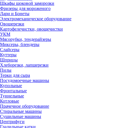
Шкафы шоковой заморозки
Фризеры для мороженого
Лари и Бонеты
Электромеханическое оборудование
Овощерезки
Картофелечистки, овощечистки
УКМ
Мясорубки, тендерайзеры
Миксеры, блендеры
Слайсеры
Куттеры
Шприцы
Хлеборезки, лапшерезки
Пилы
Терки для сыра
Посудомоечные машины
Купольные
Фронтальные
Туннельные
Котловые
Прачечное оборудование
Стиральные машины
Сушильные машины
Центрифуги
Гладильные катки