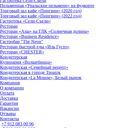
Гастротека Сели-Съели
Пельменная «Уральские пельмени» на фудкорте
Торговый зал кафе «Пингвин» (2020 год)
Торговый зал кафе «Пингвин» (2022 год)
Гастротека «Сели-Съели»
Ресторан
Ресторан «Asia» на ГЛК «Солнечная долина»
Ресторан «Business Residence»
Гастробар "The Neon"
Ресторан быстрой еды «Иль Густо»
Ресторан «CHESTER»
Кондитерская
Кулинария «Волшебница»
Кондитерская «Семейный рецепт»
Кондитерская в городе Троицк
Кондитерская «La Mousse», Белый рынок
Компания
О компании
Оплата
Доставка
Гарантия
Вакансии
Отзывы
Контакты
+7 912 083 00 96