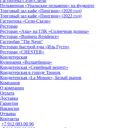
Гастротека Сели-Съели
Пельменная «Уральские пельмени» на фудкорте
Торговый зал кафе «Пингвин» (2020 год)
Торговый зал кафе «Пингвин» (2022 год)
Гастротека «Сели-Съели»
Ресторан
Ресторан «Asia» на ГЛК «Солнечная долина»
Ресторан «Business Residence»
Гастробар "The Neon"
Ресторан быстрой еды «Иль Густо»
Ресторан «CHESTER»
Кондитерская
Кулинария «Волшебница»
Кондитерская «Семейный рецепт»
Кондитерская в городе Троицк
Кондитерская «La Mousse», Белый рынок
Компания
О компании
Оплата
Доставка
Гарантия
Вакансии
Отзывы
Контакты
+7 912 083 00 96