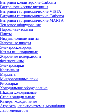
Витрины кондитерские Carboma
Гастрономические витрины
Витрины гастрономические VISTA
Витрины гастрономические Carboma
Витрины гастрономические MARTA
Тепловое оборудование
Пароконвектоматы
Плиты
Индукционные плиты
Жарочные шкафы
Электросковороды
Котлы пищеварочные
Жарочные поверхности
Фритюрницы
Электроварки
Коптильни
Мармиты
Микроволновые печи
Рисоварки
Холодильное оборудование
Шкафы холодильные
Столы холодильные
Камеры холодильные
Агрегаты, сплит-системы, моноблоки
Льдогенераторы