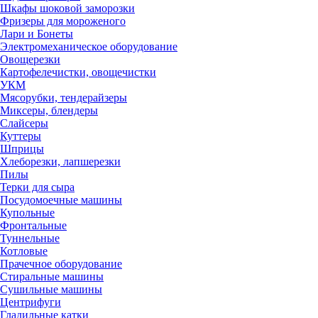
Шкафы шоковой заморозки
Фризеры для мороженого
Лари и Бонеты
Электромеханическое оборудование
Овощерезки
Картофелечистки, овощечистки
УКМ
Мясорубки, тендерайзеры
Миксеры, блендеры
Слайсеры
Куттеры
Шприцы
Хлеборезки, лапшерезки
Пилы
Терки для сыра
Посудомоечные машины
Купольные
Фронтальные
Туннельные
Котловые
Прачечное оборудование
Стиральные машины
Сушильные машины
Центрифуги
Гладильные катки