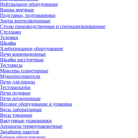
Нейтральное оборудование
Ванны моечные
Подставки, подтоварники
Зонты вентиляционные
Столы производственные и специализированные
Стеллажи
Тележки
Шкафы
Хлебопекарное оборудование
Печи конвекционные
Шкафы расстоечные
Тестомесы
Миксеры планетарные
Мукопросеиватели
Печи для пиццы
Тестораскатки
Печи подовые
Печи ротационные
Весовое оборудование и упаковка
Весы лабораторные
Весы товарные
Вакуумные упаковщики
Аппараты термоупаковочные
Запайщик пакетов
Барное оборудование