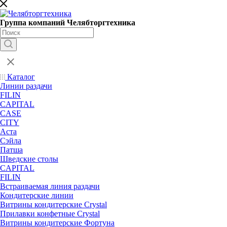
Группа компаний Челябторгтехника
Каталог
Линии раздачи
FILIN
CAPITAL
CASE
CITY
Аста
Сэйла
Патша
Шведские столы
CAPITAL
FILIN
Встраиваемая линия раздачи
Кондитерские линии
Витрины кондитерские Crystal
Прилавки конфетные Crystal
Витрины кондитерские Фортуна