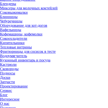
Блендеры
Миксеры для молочных коктейлей
Соковыжималки
Блинницы
Чебуречницы
Оборудование для хот-догов
Вафельницы
Кофемашины, кофемолки
Сокоохладители
Кипятильники
Тепловые витрины
Фритюрницы для сосисок в тесте
Водоумягчитель
Кухонный инвентарь и посуда
Кастрюли
Сковороды
Подносы
Доски
Запчасти
Проектирование
Сервис
Блог
Интересное
О нас
Полезное