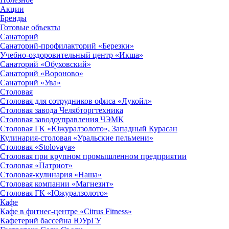
Акции
Бренды
Готовые объекты
Санаторий
Санаторий-профилакторий «Березки»
Учебно-оздоровительный центр «Икша»
Санаторий «Обуховский»
Санаторий «Вороново»
Санаторий «Ува»
Столовая
Столовая для сотрудников офиса «Лукойл»
Столовая завода Челябторгтехника
Столовая заводоуправления ЧЭМК
Столовая ГК «Южуралзолото», Западный Курасан
Кулинария-столовая «Уральские пельмени»
Столовая «Stolovaya»
Столовая при крупном промышленном предприятии
Столовая «Патриот»
Столовая-кулинария «Наша»
Столовая компании «Магнезит»
Столовая ГК «Южуралзолото»
Кафе
Кафе в фитнес-центре «Citrus Fitness»
Кафетерий бассейна ЮУрГУ