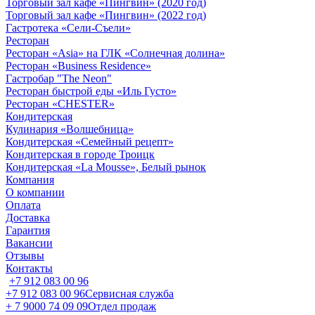
Торговый зал кафе «Пингвин» (2020 год)
Торговый зал кафе «Пингвин» (2022 год)
Гастротека «Сели-Съели»
Ресторан
Ресторан «Asia» на ГЛК «Солнечная долина»
Ресторан «Business Residence»
Гастробар "The Neon"
Ресторан быстрой еды «Иль Густо»
Ресторан «CHESTER»
Кондитерская
Кулинария «Волшебница»
Кондитерская «Семейный рецепт»
Кондитерская в городе Троицк
Кондитерская «La Mousse», Белый рынок
Компания
О компании
Оплата
Доставка
Гарантия
Вакансии
Отзывы
Контакты
+7 912 083 00 96
+7 912 083 00 96
Сервисная служба
+ 7 9000 74 09 09
Отдел продаж