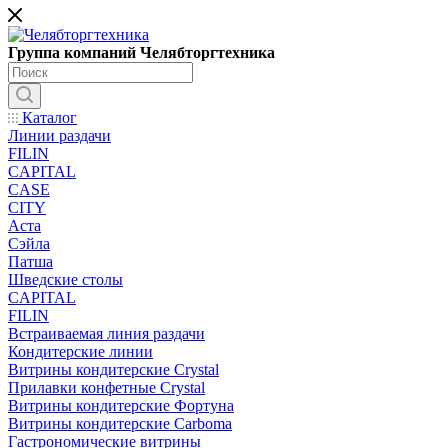
Группа компаний Челябторгтехника
Каталог
Линии раздачи
FILIN
CAPITAL
CASE
CITY
Аста
Сэйла
Патша
Шведские столы
CAPITAL
FILIN
Встраиваемая линия раздачи
Кондитерские линии
Витрины кондитерские Crystal
Прилавки конфетные Crystal
Витрины кондитерские Фортуна
Витрины кондитерские Carboma
Гастрономические витрины