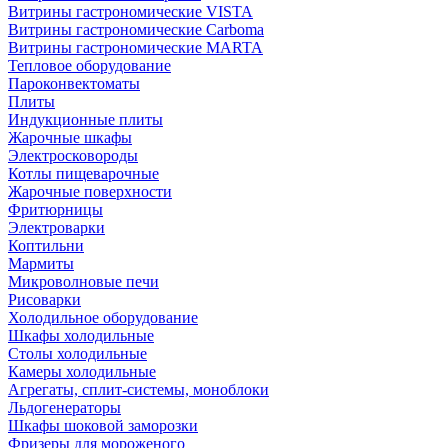
Витрины гастрономические VISTA
Витрины гастрономические Carboma
Витрины гастрономические MARTA
Тепловое оборудование
Пароконвектоматы
Плиты
Индукционные плиты
Жарочные шкафы
Электросковороды
Котлы пищеварочные
Жарочные поверхности
Фритюрницы
Электроварки
Коптильни
Мармиты
Микроволновые печи
Рисоварки
Холодильное оборудование
Шкафы холодильные
Столы холодильные
Камеры холодильные
Агрегаты, сплит-системы, моноблоки
Льдогенераторы
Шкафы шоковой заморозки
Фризеры для мороженого