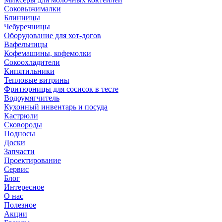
Соковыжималки
Блинницы
Чебуречницы
Оборудование для хот-догов
Вафельницы
Кофемашины, кофемолки
Сокоохладители
Кипятильники
Тепловые витрины
Фритюрницы для сосисок в тесте
Водоумягчитель
Кухонный инвентарь и посуда
Кастрюли
Сковороды
Подносы
Доски
Запчасти
Проектирование
Сервис
Блог
Интересное
О нас
Полезное
Акции