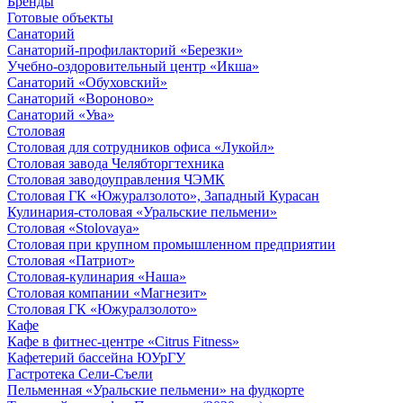
Бренды
Готовые объекты
Санаторий
Санаторий-профилакторий «Березки»
Учебно-оздоровительный центр «Икша»
Санаторий «Обуховский»
Санаторий «Вороново»
Санаторий «Ува»
Столовая
Столовая для сотрудников офиса «Лукойл»
Столовая завода Челябторгтехника
Столовая заводоуправления ЧЭМК
Столовая ГК «Южуралзолото», Западный Курасан
Кулинария-столовая «Уральские пельмени»
Столовая «Stolovaya»
Столовая при крупном промышленном предприятии
Столовая «Патриот»
Столовая-кулинария «Наша»
Столовая компании «Магнезит»
Столовая ГК «Южуралзолото»
Кафе
Кафе в фитнес-центре «Citrus Fitness»
Кафетерий бассейна ЮУрГУ
Гастротека Сели-Съели
Пельменная «Уральские пельмени» на фудкорте