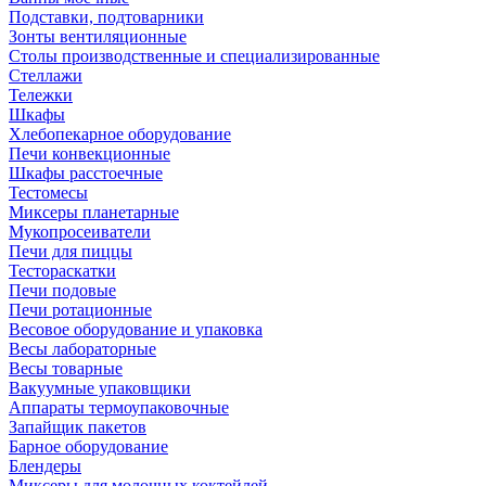
Подставки, подтоварники
Зонты вентиляционные
Столы производственные и специализированные
Стеллажи
Тележки
Шкафы
Хлебопекарное оборудование
Печи конвекционные
Шкафы расстоечные
Тестомесы
Миксеры планетарные
Мукопросеиватели
Печи для пиццы
Тестораскатки
Печи подовые
Печи ротационные
Весовое оборудование и упаковка
Весы лабораторные
Весы товарные
Вакуумные упаковщики
Аппараты термоупаковочные
Запайщик пакетов
Барное оборудование
Блендеры
Миксеры для молочных коктейлей