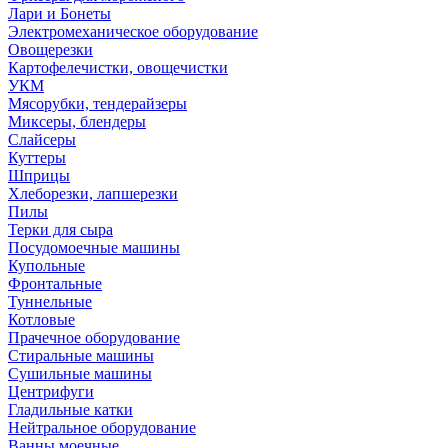
Лари и Бонеты
Электромеханическое оборудование
Овощерезки
Картофелечистки, овощечистки
УКМ
Мясорубки, тендерайзеры
Миксеры, блендеры
Слайсеры
Куттеры
Шприцы
Хлеборезки, лапшерезки
Пилы
Терки для сыра
Посудомоечные машины
Купольные
Фронтальные
Туннельные
Котловые
Прачечное оборудование
Стиральные машины
Сушильные машины
Центрифуги
Гладильные катки
Нейтральное оборудование
Ванны моечные