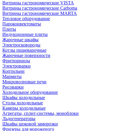
Витрины гастрономические VISTA
Витрины гастрономические Carboma
Витрины гастрономические MARTA
Тепловое оборудование
Пароконвектоматы
Плиты
Индукционные плиты
Жарочные шкафы
Электросковороды
Котлы пищеварочные
Жарочные поверхности
Фритюрницы
Электроварки
Коптильни
Мармиты
Микроволновые печи
Рисоварки
Холодильное оборудование
Шкафы холодильные
Столы холодильные
Камеры холодильные
Агрегаты, сплит-системы, моноблоки
Льдогенераторы
Шкафы шоковой заморозки
Фризеры для мороженого