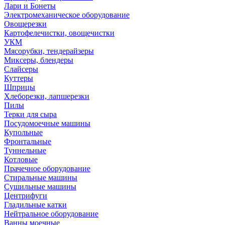
Лари и Бонеты
Электромеханическое оборудование
Овощерезки
Картофелечистки, овощечистки
УКМ
Мясорубки, тендерайзеры
Миксеры, блендеры
Слайсеры
Куттеры
Шприцы
Хлеборезки, лапшерезки
Пилы
Терки для сыра
Посудомоечные машины
Купольные
Фронтальные
Туннельные
Котловые
Прачечное оборудование
Стиральные машины
Сушильные машины
Центрифуги
Гладильные катки
Нейтральное оборудование
Ванны моечные