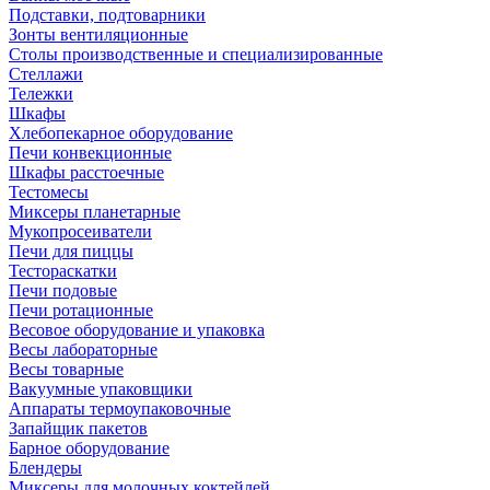
Подставки, подтоварники
Зонты вентиляционные
Столы производственные и специализированные
Стеллажи
Тележки
Шкафы
Хлебопекарное оборудование
Печи конвекционные
Шкафы расстоечные
Тестомесы
Миксеры планетарные
Мукопросеиватели
Печи для пиццы
Тестораскатки
Печи подовые
Печи ротационные
Весовое оборудование и упаковка
Весы лабораторные
Весы товарные
Вакуумные упаковщики
Аппараты термоупаковочные
Запайщик пакетов
Барное оборудование
Блендеры
Миксеры для молочных коктейлей