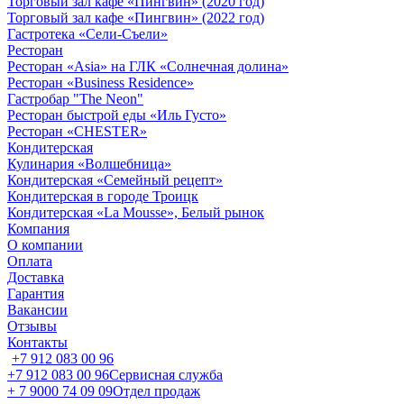
Торговый зал кафе «Пингвин» (2020 год)
Торговый зал кафе «Пингвин» (2022 год)
Гастротека «Сели-Съели»
Ресторан
Ресторан «Asia» на ГЛК «Солнечная долина»
Ресторан «Business Residence»
Гастробар "The Neon"
Ресторан быстрой еды «Иль Густо»
Ресторан «CHESTER»
Кондитерская
Кулинария «Волшебница»
Кондитерская «Семейный рецепт»
Кондитерская в городе Троицк
Кондитерская «La Mousse», Белый рынок
Компания
О компании
Оплата
Доставка
Гарантия
Вакансии
Отзывы
Контакты
+7 912 083 00 96
+7 912 083 00 96
Сервисная служба
+ 7 9000 74 09 09
Отдел продаж