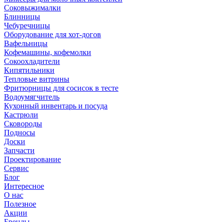
Соковыжималки
Блинницы
Чебуречницы
Оборудование для хот-догов
Вафельницы
Кофемашины, кофемолки
Сокоохладители
Кипятильники
Тепловые витрины
Фритюрницы для сосисок в тесте
Водоумягчитель
Кухонный инвентарь и посуда
Кастрюли
Сковороды
Подносы
Доски
Запчасти
Проектирование
Сервис
Блог
Интересное
О нас
Полезное
Акции
Бренды