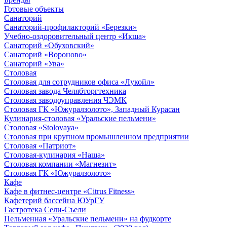
Готовые объекты
Санаторий
Санаторий-профилакторий «Березки»
Учебно-оздоровительный центр «Икша»
Санаторий «Обуховский»
Санаторий «Вороново»
Санаторий «Ува»
Столовая
Столовая для сотрудников офиса «Лукойл»
Столовая завода Челябторгтехника
Столовая заводоуправления ЧЭМК
Столовая ГК «Южуралзолото», Западный Курасан
Кулинария-столовая «Уральские пельмени»
Столовая «Stolovaya»
Столовая при крупном промышленном предприятии
Столовая «Патриот»
Столовая-кулинария «Наша»
Столовая компании «Магнезит»
Столовая ГК «Южуралзолото»
Кафе
Кафе в фитнес-центре «Citrus Fitness»
Кафетерий бассейна ЮУрГУ
Гастротека Сели-Съели
Пельменная «Уральские пельмени» на фудкорте