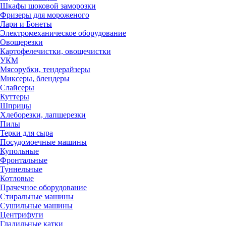
Шкафы шоковой заморозки
Фризеры для мороженого
Лари и Бонеты
Электромеханическое оборудование
Овощерезки
Картофелечистки, овощечистки
УКМ
Мясорубки, тендерайзеры
Миксеры, блендеры
Слайсеры
Куттеры
Шприцы
Хлеборезки, лапшерезки
Пилы
Терки для сыра
Посудомоечные машины
Купольные
Фронтальные
Туннельные
Котловые
Прачечное оборудование
Стиральные машины
Сушильные машины
Центрифуги
Гладильные катки