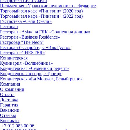
Гастротека Сели-Съели
Пельменная «Уральские пельмени» на фудкорте
Торговый зал кафе «Пингвин» (2020 год)
Торговый зал кафе «Пингвин» (2022 год)
Гастротека «Сели-Съели»
Ресторан
Ресторан «Asia» на ГЛК «Солнечная долина»
Ресторан «Business Residence»
Гастробар "The Neon"
Ресторан быстрой еды «Иль Густо»
Ресторан «CHESTER»
Кондитерская
Кулинария «Волшебница»
Кондитерская «Семейный рецепт»
Кондитерская в городе Троицк
Кондитерская «La Mousse», Белый рынок
Компания
О компании
Оплата
Доставка
Гарантия
Вакансии
Отзывы
Контакты
+7 912 083 00 96