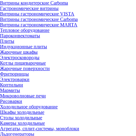
Витрины кондитерские Carboma
Гастрономические витрины
Витрины гастрономические VISTA
Витрины гастрономические Carboma
Витрины гастрономические MARTA
Тепловое оборудование
Пароконвектоматы
Плиты
Индукционные плиты
Жарочные шкафы
Электросковороды
Котлы пищеварочные
Жарочные поверхности
Фритюрницы
Электроварки
Коптильни
Мармиты
Микроволновые печи
Рисоварки
Холодильное оборудование
Шкафы холодильные
Столы холодильные
Камеры холодильные
Агрегаты, сплит-системы, моноблоки
Льдогенераторы