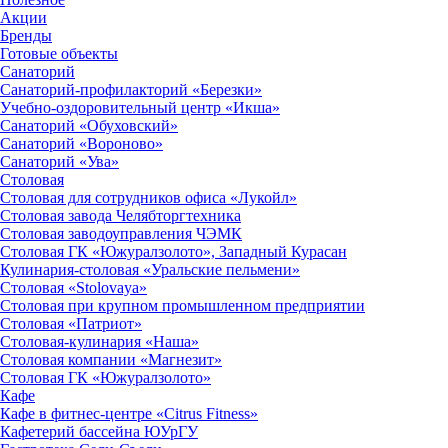
Акции
Бренды
Готовые объекты
Санаторий
Санаторий-профилакторий «Березки»
Учебно-оздоровительный центр «Икша»
Санаторий «Обуховский»
Санаторий «Вороново»
Санаторий «Ува»
Столовая
Столовая для сотрудников офиса «Лукойл»
Столовая завода Челябторгтехника
Столовая заводоуправления ЧЭМК
Столовая ГК «Южуралзолото», Западный Курасан
Кулинария-столовая «Уральские пельмени»
Столовая «Stolovaya»
Столовая при крупном промышленном предприятии
Столовая «Патриот»
Столовая-кулинария «Наша»
Столовая компании «Магнезит»
Столовая ГК «Южуралзолото»
Кафе
Кафе в фитнес-центре «Citrus Fitness»
Кафетерий бассейна ЮУрГУ