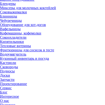
Блендеры
Миксеры для молочных коктейлей
Соковыжималки
Блинницы
Чебуречницы
Оборудование для хот-догов
Вафельницы
Кофемашины, кофемолки
Сокоохладители
Кипятильники
Тепловые витрины
Фритюрницы для сосисок в тесте
Водоумягчитель
Кухонный инвентарь и посуда
Кастрюли
Сковороды
Подносы
Доски
Запчасти
Проектирование
Сервис
Блог
Интересное
О нас
Полезное