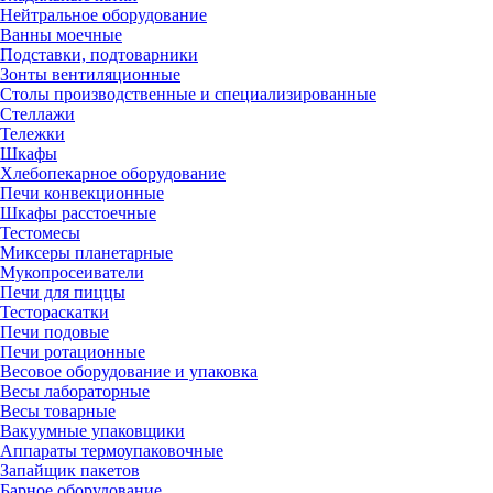
Нейтральное оборудование
Ванны моечные
Подставки, подтоварники
Зонты вентиляционные
Столы производственные и специализированные
Стеллажи
Тележки
Шкафы
Хлебопекарное оборудование
Печи конвекционные
Шкафы расстоечные
Тестомесы
Миксеры планетарные
Мукопросеиватели
Печи для пиццы
Тестораскатки
Печи подовые
Печи ротационные
Весовое оборудование и упаковка
Весы лабораторные
Весы товарные
Вакуумные упаковщики
Аппараты термоупаковочные
Запайщик пакетов
Барное оборудование