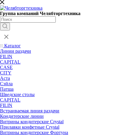
Группа компаний Челябторгтехника
Каталог
Линии раздачи
FILIN
CAPITAL
CASE
CITY
Аста
Сэйла
Патша
Шведские столы
CAPITAL
FILIN
Встраиваемая линия раздачи
Кондитерские линии
Витрины кондитерские Crystal
Прилавки конфетные Crystal
Витрины кондитерские Фортуна